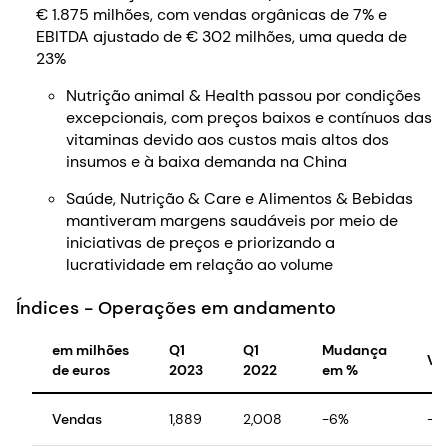
€ 1.875 milhões, com vendas orgânicas de 7% e
EBITDA ajustado de € 302 milhões, uma queda de
23%
Nutrição animal & Health passou por condições
excepcionais, com preços baixos e contínuos das
vitaminas devido aos custos mais altos dos
insumos e à baixa demanda na China
Saúde, Nutrição & Care e Alimentos & Bebidas
mantiveram margens saudáveis por meio de
iniciativas de preços e priorizando a
lucratividade em relação ao volume
Índices - Operações em andamento
em milhões
Q1
Q1
Mudança
Vo
de euros
2023
2022
em %
Vendas
1,889
2,008
-6%
-8