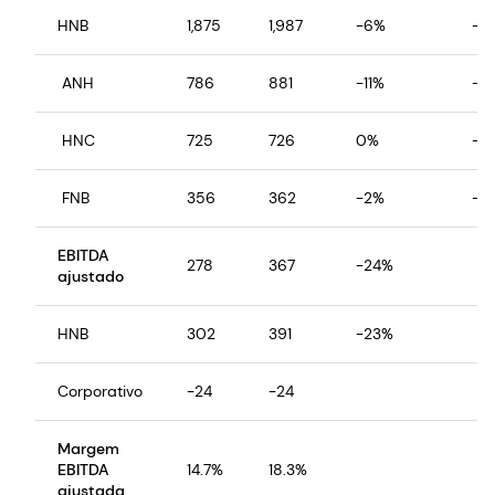
HNB
1,875
1,987
-6%
-8
ANH
786
881
-11%
-8
HNC
725
726
0%
-7
FNB
356
362
-2%
-11
EBITDA
278
367
-24%
ajustado
HNB
302
391
-23%
Corporativo
-24
-24
Margem
EBITDA
14.7%
18.3%
ajustada