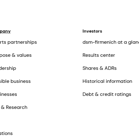
mpany
Investors
rts partnerships
dsm-firmenich at a glan
pose & values
Results center
dership
Shares & ADRs
ible business
Historical information
inesses
Debt & credit ratings
 & Research
ations