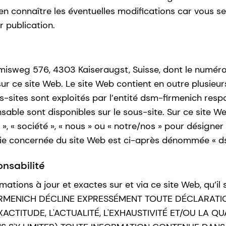
en connaître les éventuelles modifications car vous s
r publication.
misweg 576, 4303 Kaiseraugst, Suisse, dont le numér
s sur ce site Web. Le site Web contient en outre plusieu
ites sont exploités par l’entité dsm-firmenich resp
able sont disponibles sur le sous-site. Sur ce site W
e », « société », « nous » ou « notre/nos » pour désign
rtie concernée du site Web est ci-après dénommée « d
nsabilité
rmations à jour et exactes sur et via ce site Web, qu’
DSM-FIRMENICH DÉCLINE EXPRESSÉMENT TOUTE DÉCLAR
L'EXACTITUDE, L'ACTUALITÉ, L'EXHAUSTIVITÉ ET/OU L