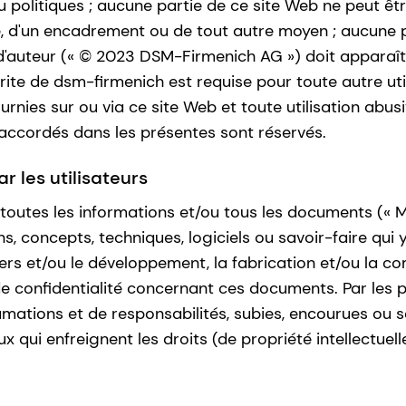
politiques ; aucune partie de ce site Web ne peut êtr
xte, d'un encadrement ou de tout autre moyen ; aucune 
 d'auteur (« © 2023 DSM-Firmenich AG ») doit apparaît
crite de dsm-firmenich est requise pour toute autre uti
urnies sur ou via ce site Web et toute utilisation abus
 accordés dans les présentes sont réservés.
 les utilisateurs
r toutes les informations et/ou tous les documents (« M
, concepts, techniques, logiciels ou savoir-faire qui y
 tiers et/ou le développement, la fabrication et/ou la 
 de confidentialité concernant ces documents. Par le
lamations et de responsabilités, subies, encourues ou
aux qui enfreignent les droits (de propriété intellectuel