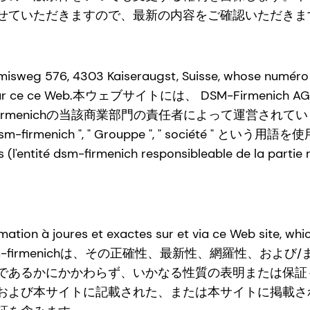
せていただきますので、最新の内容をご確認いただきま
misweg 576, 4303 Kaiseraugst, Suisse, whose numéro
us les rights sur ce ce Web.本ウェブサイトには、 DS
rmenichの当該商業部門の責任者によって運営されています
ch ", " Grouppe ", " société " という用語を使用す
 (l'entité dsm-firmenich responsibleable de la partie
rmation à joures et exactes sur et via ce Web site, w
ations ") ；dsm-firmenichは、その正確性、最新性、
であるかにかかわらず、いかなる性質の表明または保証
および本サイトに記載された、または本サイトに掲載さ