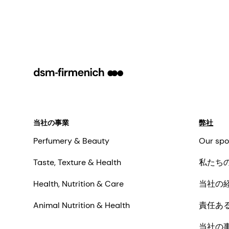
当社の事業
弊社
Perfumery & Beauty
Our spo
Taste, Texture & Health
私たち
Health, Nutrition & Care
当社の
Animal Nutrition & Health
責任あ
当社の