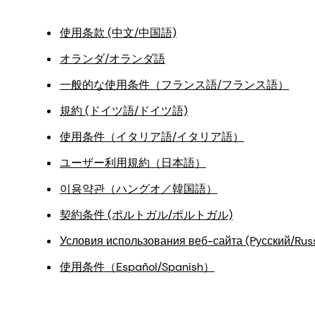
使用条款 (中文/中国語)
オランダ/オランダ語
一般的な使用条件（フランス語/フランス語）
規約 (ドイツ語/ドイツ語)
使用条件（イタリア語/イタリア語）
ユーザー利用規約（日本語）
이용약관（ハングオ／韓国語）
契約条件 (ポルトガル/ポルトガル)
Условия использования веб-сайта (Pусский/Rus
使用条件（Español/Spanish）