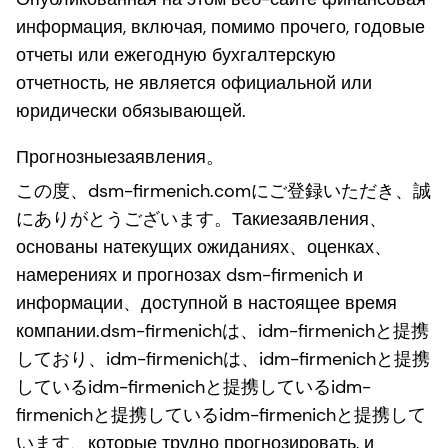
информация, включая, помимо прочего, годовые
отчеты или ежегодную бухгалтерскую
отчетность, не является официальной или
юридически обязывающей.
Прогнозныезаявления。
この度、dsm-firmenich.comにご登録いただき、誠
にありがとうございます。Такиезаявления、
основаны натекущих ожиданиях、оценках、
намерениях и прогнозах dsm-firmenich и
информации、доступной в настоящее время
компании.dsm-firmenichは、idm-firmenichと提携
しており、idm-firmenichは、idm-firmenichと提携
しているidm-firmenichと提携しているidm-
firmenichと提携しているidm-firmenichと提携して
います、которые трудно прогнозировать, и