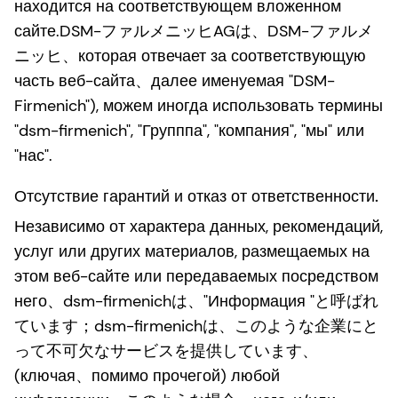
находится на соответствующем вложенном
сайте.DSM-ファルメニッヒAGは、DSM-ファルメ
ニッヒ、которая отвечает за соответствующую
часть веб-сайта、далее именуемая "DSM-
Firmenich"), можем иногда использовать термины
"dsm-firmenich", "Групппа", "компания", "мы" или
"нас".
Отсутствие гарантий и отказ от ответственности.
Независимо от характера данных, рекомендаций,
услуг или других материалов, размещаемых на
этом веб-сайте или передаваемых посредством
него、dsm-firmenichは、"Информация "と呼ばれ
ています；dsm-firmenichは、このような企業にと
って不可欠なサービスを提供しています、
(ключая、помимо прочегой) любой