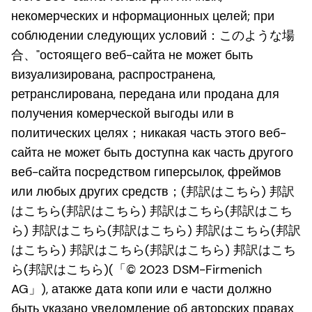
некомерческих и нформационных целей; при
соблюдении следующих условий：このような場
合、"остоящего веб-сайта не может быть
визуализирована, распространена,
ретранслирована, передана или продана для
получения комерческой выгоды или в
политических целях；никакая часть этого веб-
сайта не может быть доступна как часть другого
веб-сайта посредством гиперсылок, фреймов
или любых других средств；(邦訳はこちら) 邦訳
はこちら(邦訳はこちら) 邦訳はこちら(邦訳はこち
ら) 邦訳はこちら(邦訳はこちら) 邦訳はこちら(邦訳
はこちら) 邦訳はこちら(邦訳はこちら) 邦訳はこち
ら(邦訳はこちら)(「© 2023 DSM-Firmenich
AG」), атакже дата копи или е части должно
быть указано уведомление об авторских правах