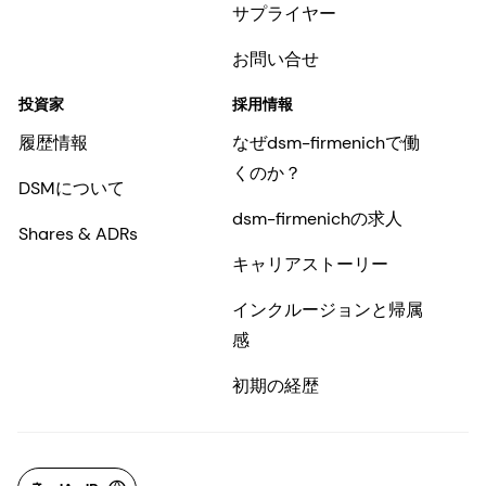
サプライヤー
お問い合せ
投資家
採用情報
履歴情報
なぜdsm-firmenichで働
くのか？
DSMについて
dsm-firmenichの求人
Shares & ADRs
キャリアストーリー
インクルージョンと帰属
感
初期の経歴