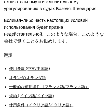
окончательному и исключительному
урегулированию в судах Базеля, Швейцария.
Есликая-либо часть настоящих Условий
использования будет призна
недействительной、このような場合、このような
会社で働くことをお勧めします。
翻訳
使用条款 (中文/中国語)
オランダ/オランダ語
一般的な使用条件（フランス語/フランス語）
規約 (ドイツ語/ドイツ語)
使用条件（イタリア語/イタリア語）