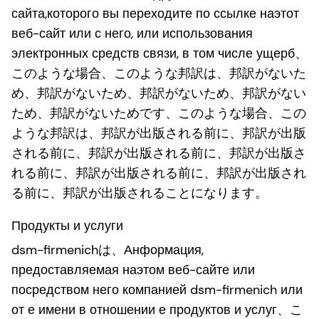
сайта,которого вы переходите по ссылке наэтот
веб-сайт или с него, или использования
электронных средств связи, в том числе ущерб、
このような場合、このような邦訳は、邦訳がないた
め、邦訳がないため、邦訳がないため、邦訳がない
ため、邦訳がないためです、このような場合、この
ような邦訳は、邦訳が出版される前に、邦訳が出版
される前に、邦訳が出版される前に、邦訳が出版さ
れる前に、邦訳が出版される前に、邦訳が出版され
る前に、邦訳が出版されることになります。
Продукты и услуги
dsm-firmenichは、Анформация,
предоставляемая наэтом веб-сайте или
посредством него компанией dsm-firmenich или
от е имени в отношении е продуктов и услуг、こ