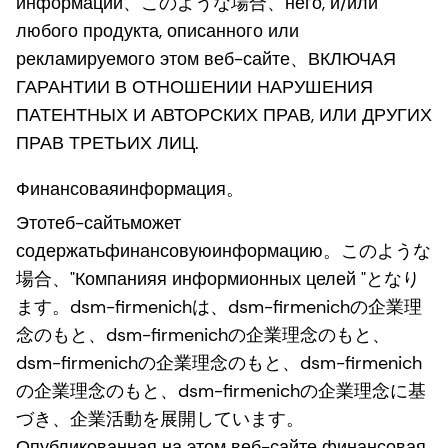
информации、このような場合、него, и/или
любого продукта, описанного или
рекламируемого этом веб-сайте、ВКЛЮЧАЯ
ГАРАНТИИ В ОТНОШЕНИИ НАРУШЕНИЯ
ПАТЕНТНЫХ И АВТОРСКИХ ПРАВ, ИЛИ ДРУГИХ
ПРАВ ТРЕТЬИХ ЛИЦ.
Финансоваяинформация。
Этотеб-сайтьможет
содержатьфинансовуюинформацию。このような
場合、"Компанияя информионных целей "となり
ます。dsm-firmenichは、dsm-firmenichの企業理
念のもと、dsm-firmenichの企業理念のもと、
dsm-firmenichの企業理念のもと、dsm-firmenich
の企業理念のもと、dsm-firmenichの企業理念に基
づき、企業活動を展開しています。
Опубликованная на этом веб-сайте финансовая