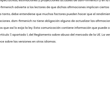
expectativas, estimaciones y proyecciones actuales de dsm-firmenich y en la
irmenich advierte a los lectores de que dichas afirmaciones implican ciertos
or lo tanto, debe entenderse que muchos factores pueden hacer que el rendimient
ciones. dsm-firmenich no tiene obligación alguna de actualizar las afirmacio
 que así lo exija la ley. Esta comunicación contiene información que puede c
artículo 7, apartado 1, del Reglamento sobre abuso del mercado de la UE. La ver
e sobre las versiones en otros idiomas.