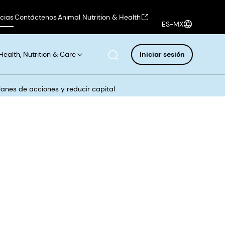
icias
Contáctenos
Animal Nutrition & Health
ES-MX
Health, Nutrition & Care
Iniciar sesión
anes de acciones y reducir capital