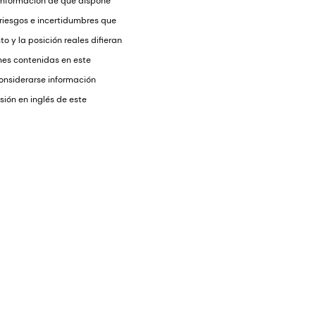
 información de que dispone
 riesgos e incertidumbres que
o y la posición reales difieran
nes contenidas en este
onsiderarse información
sión en inglés de este