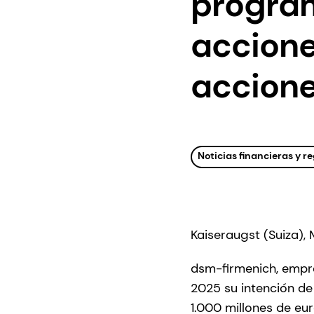
progra
accione
accione
Noticias financieras y 
Kaiseraugst (Suiza),
dsm-firmenich, empres
2025 su intención d
1.000 millones de eu