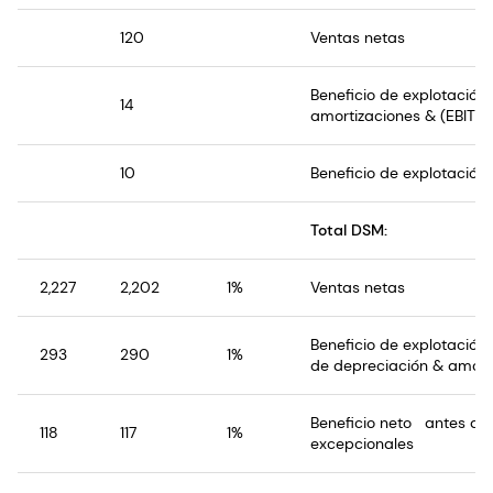
120
Ventas netas
Beneficio de explotación
14
amortizaciones & (EBITD
10
Beneficio de explotación 
Total DSM:
2,227
2,202
1%
Ventas netas
Beneficio de explotació
293
290
1%
de depreciación & amorti
Beneficio neto antes de
118
117
1%
excepcionales