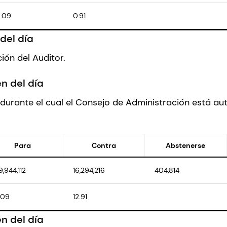
.09
0.91
del día
ción del Auditor.
n del día
 durante el cual el Consejo de Administración está aut
Para
Contra
Abstenerse
9,944,112
16,294,216
404,814
.09
12.91
n del día