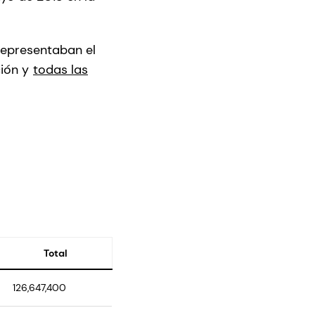
 representaban el
ción y
todas las
Total
126,647,400