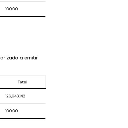
100.00
orizado a emitir
Total
126,643,142
100.00