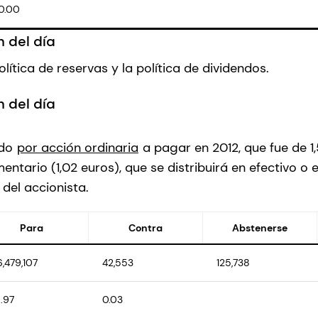
0.00
 del día
olítica de reservas y la política de dividendos.
 del día
ndo
por acción ordinaria
a pagar en 2012, que fue de 1
ntario (1,02 euros), que se distribuirá en efectivo o 
 del accionista.
Para
Contra
Abstenerse
6,479,107
42,553
125,738
.97
0.03