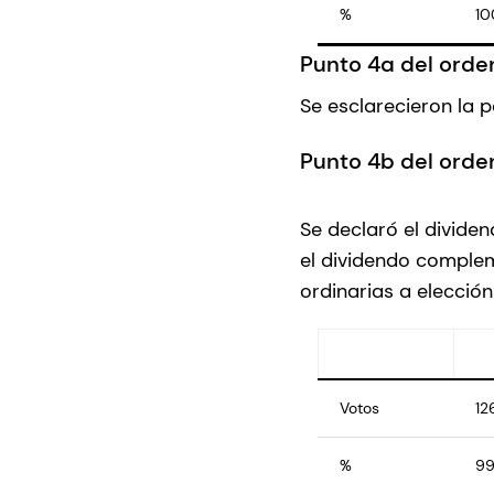
%
10
Punto 4a del orden
Se esclarecieron la p
Punto 4b del orden
Se declaró el divide
el dividendo compleme
ordinarias a elección
Votos
12
%
99