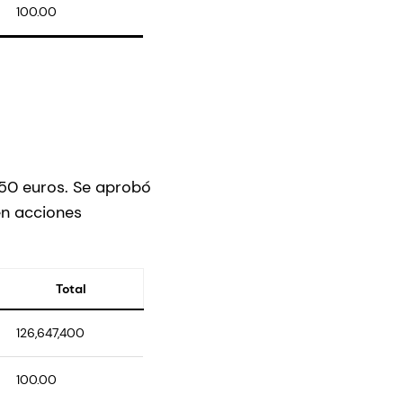
100.00
,50 euros. Se aprobó
en acciones
Total
126,647,400
100.00