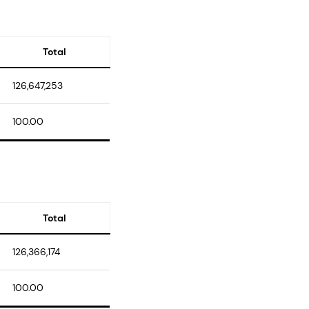
Total
126,647,253
100.00
Total
126,366,174
100.00