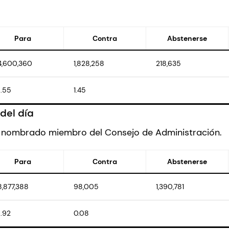
Para
Contra
Abstenerse
4,600,360
1,828,258
218,635
.55
1.45
del día
ue nombrado miembro del Consejo de Administración.
Para
Contra
Abstenerse
8,877,388
98,005
1,390,781
.92
0.08