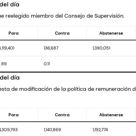
del día
 fue reelegido miembro del Consejo de Supervisión.
Para
Contra
Abstenerse
5,119,401
136,687
1,390,051
.89
0.11
del día
sta de modificación de la política de remuneración d
Para
Contra
Abstenerse
4,309,793
1,140,869
1,192,774