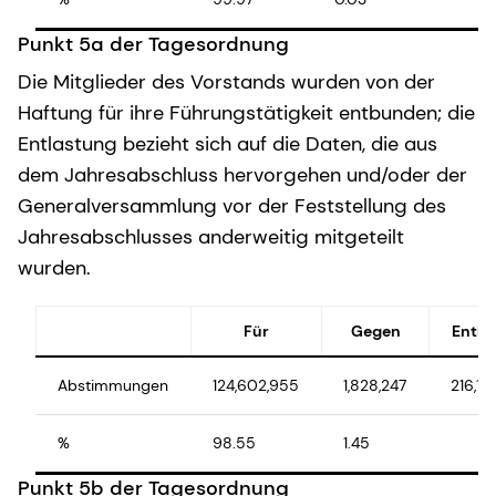
Punkt 5a der Tagesordnung
Die Mitglieder des Vorstands wurden von der
Haftung für ihre Führungstätigkeit entbunden; die
Entlastung bezieht sich auf die Daten, die aus
dem Jahresabschluss hervorgehen und/oder der
Generalversammlung vor der Feststellung des
Jahresabschlusses anderweitig mitgeteilt
wurden.
Für
Gegen
Entha
Abstimmungen
124,602,955
1,828,247
216,19
%
98.55
1.45
Punkt 5b der Tagesordnung