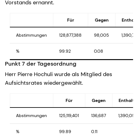
Vorstands ernannt.
Für
Gegen
Enthal
Abstimmungen
128,877,388
98,005
1,390,78
%
99.92
0.08
Punkt 7 der Tagesordnung
Herr Pierre Hochuli wurde als Mitglied des
Aufsichtsrates wiedergewählt.
Für
Gegen
Enthaltu
Abstimmungen
125,119,401
136,687
1,390,051
%
99.89
0.11