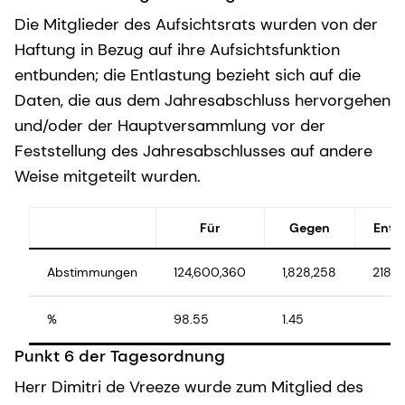
Die Mitglieder des Aufsichtsrats wurden von der
Haftung in Bezug auf ihre Aufsichtsfunktion
entbunden; die Entlastung bezieht sich auf die
Daten, die aus dem Jahresabschluss hervorgehen
und/oder der Hauptversammlung vor der
Feststellung des Jahresabschlusses auf andere
Weise mitgeteilt wurden.
Für
Gegen
Enth
Abstimmungen
124,600,360
1,828,258
218,6
%
98.55
1.45
Punkt 6 der Tagesordnung
Herr Dimitri de Vreeze wurde zum Mitglied des