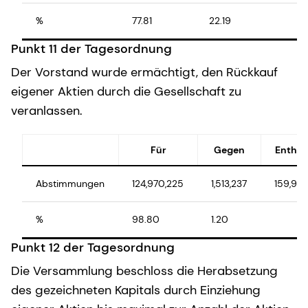
%
77.81
22.19
Punkt 11 der Tagesordnung
Der Vorstand wurde ermächtigt, den Rückkauf
eigener Aktien durch die Gesellschaft zu
veranlassen.
Für
Gegen
Enthal
Abstimmungen
124,970,225
1,513,237
159,931
%
98.80
1.20
Punkt 12 der Tagesordnung
Die Versammlung beschloss die Herabsetzung
des gezeichneten Kapitals durch Einziehung