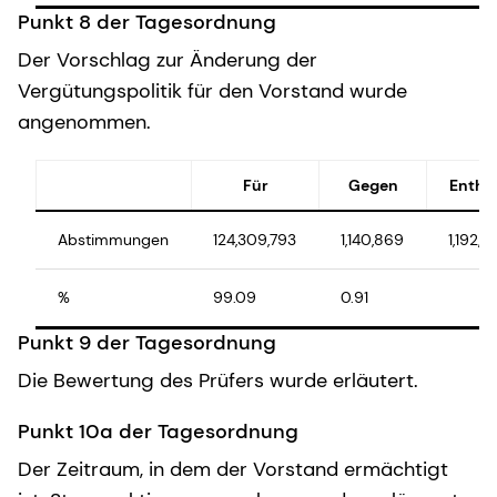
Punkt 8 der Tagesordnung
Der Vorschlag zur Änderung der
Vergütungspolitik für den Vorstand wurde
angenommen.
Für
Gegen
Entha
Abstimmungen
124,309,793
1,140,869
1,192,7
%
99.09
0.91
Punkt 9 der Tagesordnung
Die Bewertung des Prüfers wurde erläutert.
Punkt 10a der Tagesordnung
Der Zeitraum, in dem der Vorstand ermächtigt