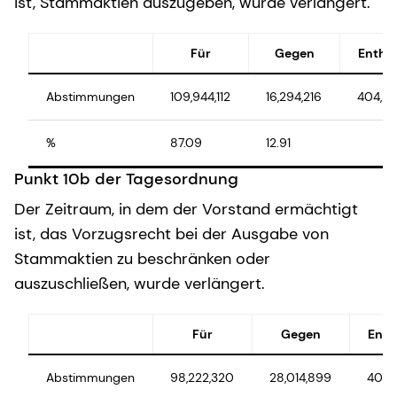
ist, Stammaktien auszugeben, wurde verlängert.
Für
Gegen
Entha
Abstimmungen
109,944,112
16,294,216
404,81
%
87.09
12.91
Punkt 10b der Tagesordnung
Der Zeitraum, in dem der Vorstand ermächtigt
ist, das Vorzugsrecht bei der Ausgabe von
Stammaktien zu beschränken oder
auszuschließen, wurde verlängert.
Für
Gegen
Enth
Abstimmungen
98,222,320
28,014,899
406,