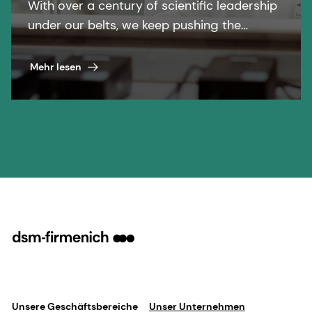
With over a century of scientific leadership
under our belts, we keep pushing the
boundaries of what’s possible to improve
billions of lives.
Mehr lesen
Unsere Geschäftsbereiche
Unser Unternehmen