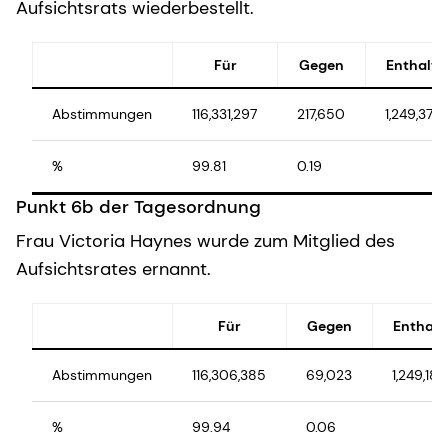
Aufsichtsrats wiederbestellt.
Für
Gegen
Enthalt
Abstimmungen
116,331,297
217,650
1,249,374
%
99.81
0.19
Punkt 6b der Tagesordnung
Frau Victoria Haynes wurde zum Mitglied des
Aufsichtsrates ernannt.
Für
Gegen
Enthalt
Abstimmungen
116,306,385
69,023
1,249,182
%
99.94
0.06