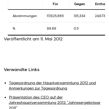
Für
Gegen
Enthalt
Abstimmungen
117,625,885
135,334
24,673
%
99.89
0.11
Veröffentlicht am 11. Mai 2012
Verwandte Links
Tagesordnung der Hauptversammlung 2012 und
Anmerkungen zur Tagesordnung
Präsentation des CEO auf der
Jahreshauptversammlung 2012: "Jahresergebnisse
2011"