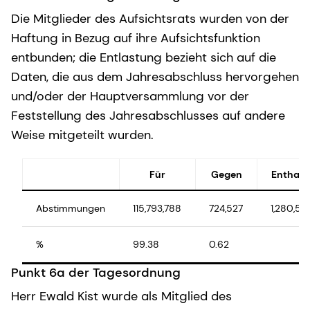
Die Mitglieder des Aufsichtsrats wurden von der
Haftung in Bezug auf ihre Aufsichtsfunktion
entbunden; die Entlastung bezieht sich auf die
Daten, die aus dem Jahresabschluss hervorgehen
und/oder der Hauptversammlung vor der
Feststellung des Jahresabschlusses auf andere
Weise mitgeteilt wurden.
Für
Gegen
Enthalt
Abstimmungen
115,793,788
724,527
1,280,50
%
99.38
0.62
Punkt 6a der Tagesordnung
Herr Ewald Kist wurde als Mitglied des