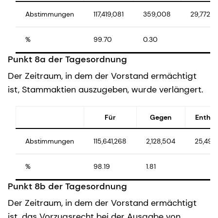
Abstimmungen
117,419,081
359,008
29,772
%
99.70
0.30
Punkt 8a der Tagesordnung
Der Zeitraum, in dem der Vorstand ermächtigt
ist, Stammaktien auszugeben, wurde verlängert.
Für
Gegen
Enthal
Abstimmungen
115,641,268
2,128,504
25,493
%
98.19
1.81
Punkt 8b der Tagesordnung
Der Zeitraum, in dem der Vorstand ermächtigt
ist, das Vorzugsrecht bei der Ausgabe von