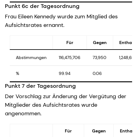
Punkt 6c der Tagesordnung
Frau Eileen Kennedy wurde zum Mitglied des
Aufsichtsrates ernannt.
Für
Gegen
Enthalt
Abstimmungen
116,475,706
73,950
1,248,664
%
99.94
0.06
Punkt 7 der Tagesordnung
Der Vorschlag zur Änderung der Vergütung der
Mitglieder des Aufsichtsrates wurde
angenommen.
Für
Gegen
Enthalt