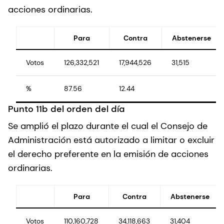
acciones ordinarias.
Para
Contra
Abstenerse
Votos
126,332,521
17,944,526
31,515
%
87.56
12.44
Punto 11b del orden del día
Se amplió el plazo durante el cual el Consejo de
Administración está autorizado a limitar o excluir
el derecho preferente en la emisión de acciones
ordinarias.
Para
Contra
Abstenerse
Votos
110,160,728
34,118,663
31,404