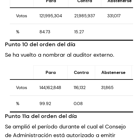
Para
Contra
Abstenerse
Votos
121,995,304
21,985,937
331,017
%
84.73
15.27
Punto 10 del orden del día
Se ha vuelto a nombrar al auditor externo.
Para
Contra
Abstenerse
Votos
144,162,848
116,132
31,865
%
99.92
0.08
Punto 11a del orden del día
Se amplió el período durante el cual el Consejo
de Administración está autorizado a emitir