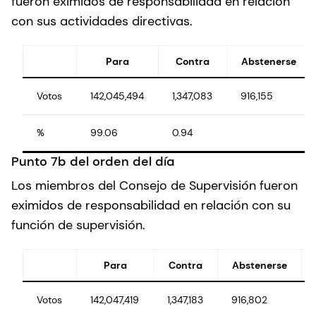
fueron eximidos de responsabilidad en relación
con sus actividades directivas.
Para
Contra
Abstenerse
Votos
142,045,494
1,347,083
916,155
%
99.06
0.94
Punto 7b del orden del día
Los miembros del Consejo de Supervisión fueron
eximidos de responsabilidad en relación con su
función de supervisión.
Para
Contra
Abstenerse
Votos
142,047,419
1,347,183
916,802