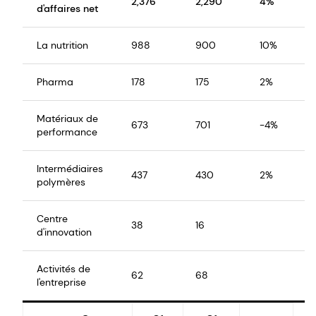
2,376
2,290
4%
3
d'affaires net
La nutrition
988
900
10%
3
Pharma
178
175
2%
1
Matériaux de
673
701
-4%
-
performance
Intermédiaires
437
430
2%
9
polymères
Centre
38
16
d'innovation
Activités de
62
68
l'entreprise