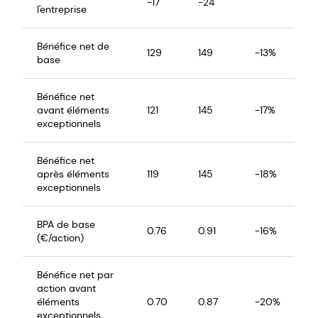
-17
-24
l'entreprise
Bénéfice net de
129
149
-13%
base
Bénéfice net
avant éléments
121
145
-17%
exceptionnels
Bénéfice net
après éléments
119
145
-18%
exceptionnels
BPA de base
0.76
0.91
-16%
(€/action)
Bénéfice net par
action avant
éléments
0.70
0.87
-20%
exceptionnels