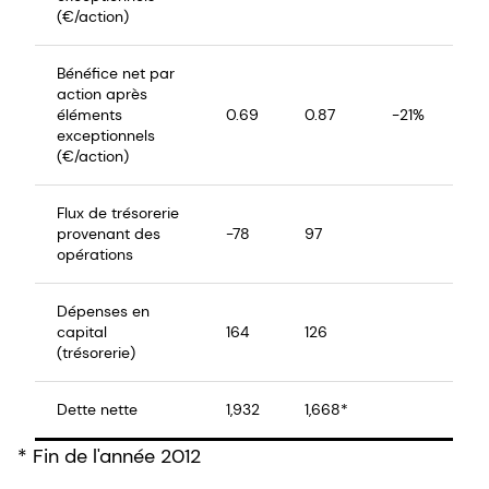
(€/action)
Bénéfice net par
action après
éléments
0.69
0.87
-21%
exceptionnels
(€/action)
Flux de trésorerie
provenant des
-78
97
opérations
Dépenses en
capital
164
126
(trésorerie)
Dette nette
1,932
1,668*
* Fin de l'année 2012