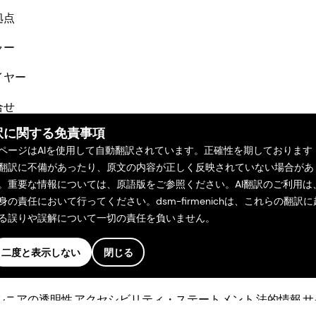
拠点
ャー
イヤー
合せ
訳に関する免責事項
ページはAIを使用して自動翻訳されています。正確性を期しております
翻訳に不備があったり、原文の内容が正しく反映されていない場合があ
。重要な情報については、原語版をご参照ください。AI翻訳のご利用は
身の責任において行ってください。dsm-firmenichは、これらの翻訳に
る誤りや誤解について一切の責任を負いません。
二度と表示しない
閉じる
。
ルニアの透明性
アクセシビリティ・ステートメント
法的情報
サ