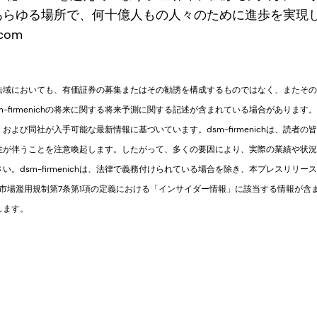
あらゆる場所で、何十億人もの人々のために進歩を実現
.com
法域においても、有価証券の募集またはその勧誘を構成するものではなく、またその
firmenichの将来に関する将来予測に関する記述が含まれている場合があります。 かかる
よび同社が入手可能な最新情報に基づいています。dsm-firmenichは、読者
性が伴うことを注意喚起します。したがって、多くの要因により、実際の業績や状況
。dsm-firmenichは、法律で義務付けられている場合を除き、本プレスリリ
U市場濫用規制第7条第1項の定義における「インサイダー情報」に該当する情報が含
します。