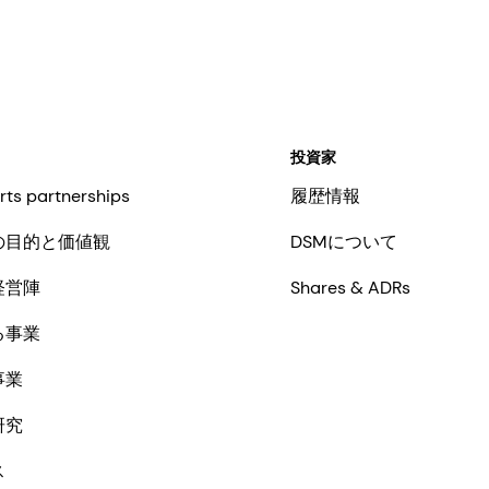
投資家
rts partnerships
履歴情報
の目的と価値観
DSMについて
経営陣
Shares & ADRs
る事業
事業
研究
ス