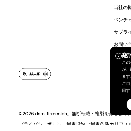
当社の
ベンチ
サプラ
お問い
翻
この
が、
JA-JP
ます
ご自
因す
©2026 dsm-firmenich。無断転載・複製を禁じます
プライバシーポリシー
利用規約
ご利用条件
カリフォ