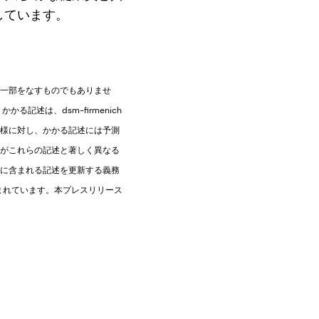
しています。
一部をなすものでもありませ
記述は、dsm-firmenich
の皆様に対し、かかる記述には予測
がこれらの記述と著しく異なる
ースに含まれる記述を更新する義務
まれています。本プレスリリース