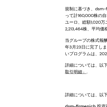
規制に基づき、dsm-f
って計160,000株
ユーロ、総額1,02
2,213,464株、平
当グループの株式報酬
年3月23日に完了し
いプログラムは、20
詳細については、以
取引明細」
.
詳細については、以
dsm-firmenich