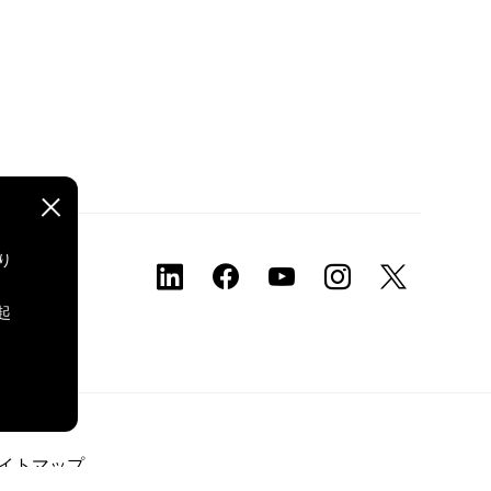
り
、
起
イトマップ