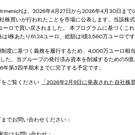
irmenichは、2026年4月27日から2026年4月30
の自社株買いが行われたことを市場に公表します。当該株式は
0万ユーロで買い戻されました。 本プログラムに基づくこ
均価格は1株あたり61.24ユーロ、総額は1億3,560万ユーロで
制度に基づく義務を履行するため、4,000万ユーロ相当
ました。当グループの発行済み資本を削減するための5
26年第3四半期末までに完了する予定です。
下をご覧ください
「2026年2月9日に発表された自社
下までお問い合わせください：
 投資家向けお問い合わせ：