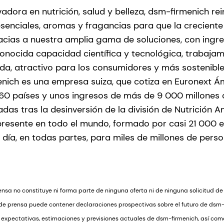
ora en nutrición, salud y belleza, dsm-firmenich rein
senciales, aromas y fragancias para que la crecient
cias a nuestra amplia gama de soluciones, con ingre
onocida capacidad científica y tecnológica, trabajam
vida, atractivo para los consumidores y más sostenibl
enich es una empresa suiza, que cotiza en Euronext 
60 países y unos ingresos de más de 9 000 millones 
das tras la desinversión de la división de Nutrición A
presente en todo el mundo, formado por casi 21 000 
a día, en todas partes, para miles de millones de per
sa no constituye ni forma parte de ninguna oferta ni de ninguna solicitud de
 de prensa puede contener declaraciones prospectivas sobre el futuro de dsm-
 expectativas, estimaciones y previsiones actuales de dsm-firmenich, así como