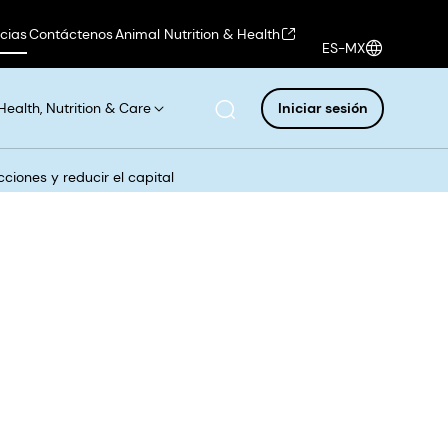
icias
Contáctenos
Animal Nutrition & Health
ES-MX
Health, Nutrition & Care
Iniciar sesión
iones y reducir el capital