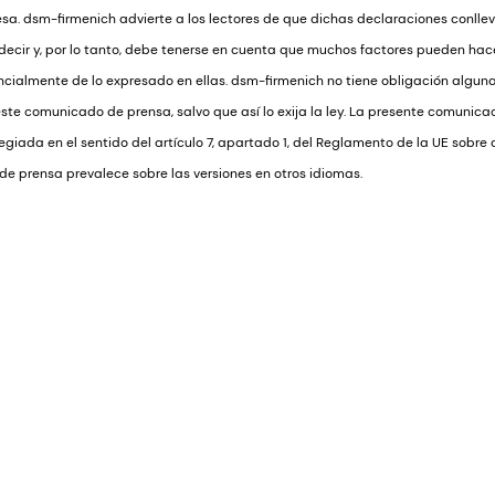
a. dsm-firmenich advierte a los lectores de que dichas declaraciones conlleva
edecir y, por lo tanto, debe tenerse en cuenta que muchos factores pueden hace
ancialmente de lo expresado en ellas. dsm-firmenich no tiene obligación alguna
ste comunicado de prensa, salvo que así lo exija la ley. La presente comunica
legiada en el sentido del artículo 7, apartado 1, del Reglamento de la UE sobr
e prensa prevalece sobre las versiones en otros idiomas.