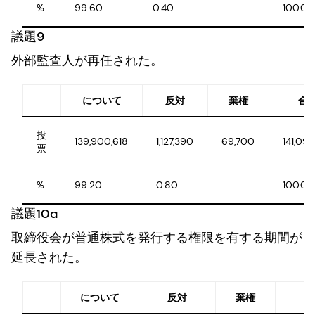
%
99.60
0.40
100.00
議題9
外部監査人が再任された。
について
反対
棄権
合
投
139,900,618
1,127,390
69,700
141,097
票
%
99.20
0.80
100.00
議題10a
取締役会が普通株式を発行する権限を有する期間が
延長された。
について
反対
棄権