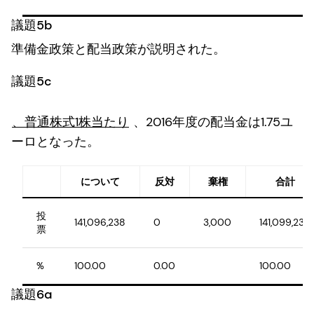
議題5b
準備金政策と配当政策が説明された。
議題5c
、普通株式1株当たり
、2016年度の配当金は1.75ユ
ーロとなった。
について
反対
棄権
合計
投
141,096,238
0
3,000
141,099,238
票
%
100.00
0.00
100.00
議題6a