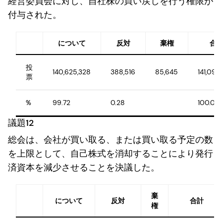
経営委員会に対し、自社株の買い戻しを行う権限が
付与された。
について
反対
棄権
合
投
140,625,328
388,516
85,645
141,099
票
%
99.72
0.28
100.00
議題12
総会は、会社が買い取る、または買い取る予定の数
を上限として、自己株式を消却することにより発行
済資本を減少させることを決議した。
棄
について
反対
合計
権