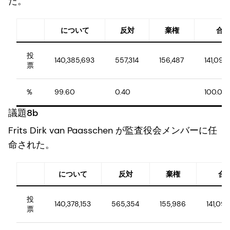
た。
について
反対
棄権
合
投
140,385,693
557,314
156,487
141,099
票
%
99.60
0.40
100.00
議題8b
Frits Dirk van Paasschen が監査役会メンバーに任
命された。
について
反対
棄権
合
投
140,378,153
565,354
155,986
141,09
票