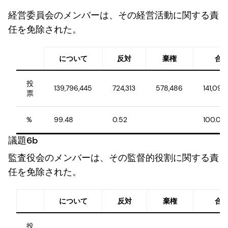
経営委員会のメンバーは、その経営活動に関する責
任を免除された。
について
反対
棄権
合
投
139,796,445
724,313
578,486
141,099
票
%
99.48
0.52
100.00
議題6b
監査役会のメンバーは、その監督的役割に関する責
任を免除された。
について
反対
棄権
合
投