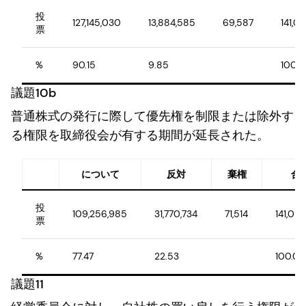
投
127,145,030
13,884,585
69,587
141,0
票
%
90.15
9.85
100.
議題10b
普通株式の発行に際して優先権を制限または除外す
る権限を取締役会が有する期間が延長された。
について
反対
棄権
合
投
109,256,985
31,770,734
71,514
141,09
票
%
77.47
22.53
100.00
議題11