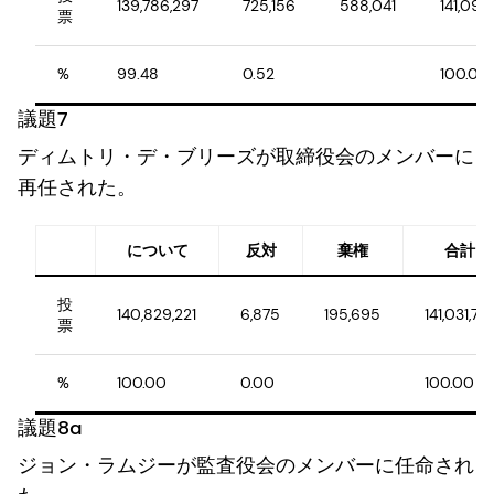
139,786,297
725,156
588,041
141,099
票
%
99.48
0.52
100.00
議題7
ディムトリ・デ・ブリーズが取締役会のメンバーに
再任された。
について
反対
棄権
合計
投
140,829,221
6,875
195,695
141,031,791
票
%
100.00
0.00
100.00
議題8a
ジョン・ラムジーが監査役会のメンバーに任命され