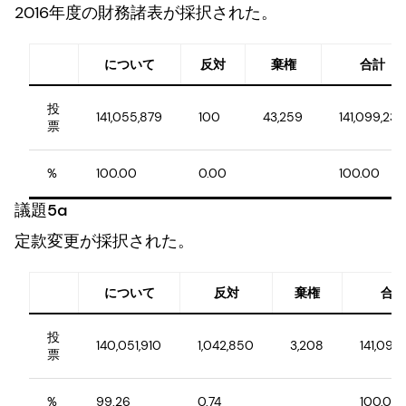
2016年度の財務諸表が採択された。
について
反対
棄権
合計
投
141,055,879
100
43,259
141,099,238
票
%
100.00
0.00
100.00
議題5a
定款変更が採択された。
について
反対
棄権
合計
投
140,051,910
1,042,850
3,208
141,097
票
%
99.26
0.74
100.00