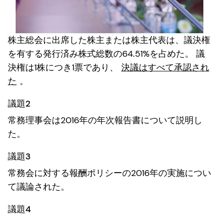
株主総会に出席した株主または株主代表は、議決権
を有する発行済み株式総数の64.51%を占めた。 議
決権は1株につき1票であり、
決議はすべて承認され
た
。
議題2
常務理事会は2016年の年次報告書について説明し
た。
議題3
常務会に対する報酬ポリシーの2016年の実施につい
て議論された。
議題4