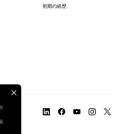
初期の経歴
り
、
起