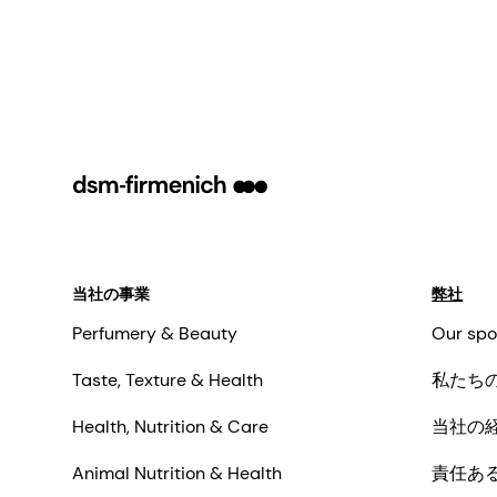
当社の事業
弊社
Perfumery & Beauty
Our spo
Taste, Texture & Health
私たち
Health, Nutrition & Care
当社の
Animal Nutrition & Health
責任あ