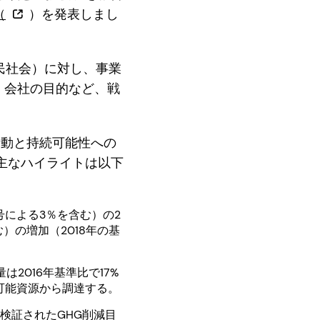
（
）を発表しまし
民社会）に対し、事業
、会社の目的など、戦
活動と持続可能性への
主なハイライトは以下
6号による3％を含む）の2
）の増加（2018年の基
2016年基準比で17%
生可能資源から調達する。
って検証されたGHG削減目