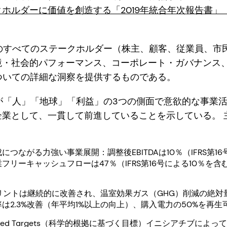
ホルダーに価値を創造する「2019年統合年次報告書」
Mのすべてのステークホルダー（株主、顧客、従業員、市
境・社会的パフォーマンス、コーポレート・ガバナンス
についての詳細な洞察を提供するものである。
が「人」「地球」「利益」の3つの側面で意欲的な事業
企業として、一貫して前進していることを示している。 
つながる力強い事業展開：調整後EBITDAは10％（IFRS第1
リーキャッシュフローは47％（IFRS第16号による10％を含む
リントは継続的に改善され、温室効果ガス（GHG）削減の絶対量は
は2.3%改善（年平均1%以上の向上）、購入電力の50%を再
 Based Targets（科学的根拠に基づく目標）イニシアチブによ