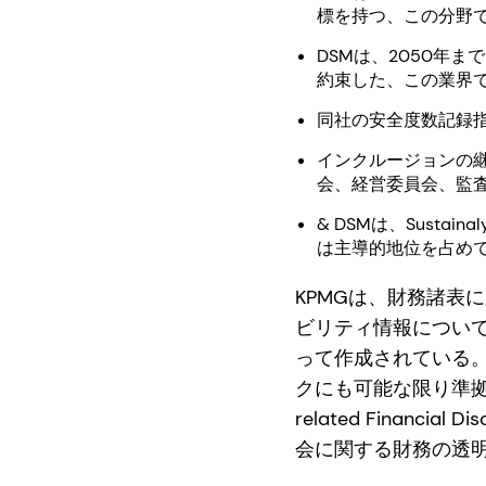
標を持つ、この分野
DSMは、2050年
約束した、この業界
同社の安全度数記録指数
インクルージョンの継
会、経営委員会、監
& DSMは、Sustain
は主導的地位を占め
KPMGは、財務諸表
ビリティ情報について
って作成されている。ま
クにも可能な限り準拠して
related Finan
会に関する財務の透