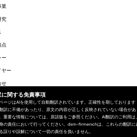
事業
研究
ス
拠点
ャー
イヤー
合せ
訳に関する免責事項
ページはAIを使用して自動翻訳されています。正確性を期しております
翻訳に不備があったり、原文の内容が正しく反映されていない場合があ
。重要な情報については、原語版をご参照ください。AI翻訳のご利用は
身の責任において行ってください。dsm-firmenichは、これらの翻訳に
る誤りや誤解について一切の責任を負いません。