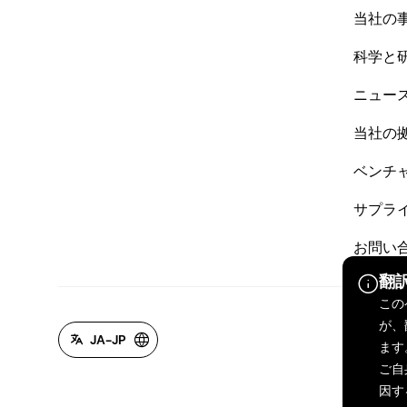
当社の
科学と
ニュー
当社の
ベンチ
サプラ
お問い
翻
この
が、
JA-JP
ます
ご自
因す