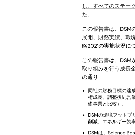
し、すべてのステーク
た。
この報告書は、DS
展開、財務実績、環
略2021の実施状況
この報告書は、DSM
取り組みを行う成長
の通り：
同社の財務目標の達成に
桁成長、調整後純営業フ
礎事業と比較）。
DSMの環境フットプ
削減、エネルギー効率
DSMは、Science