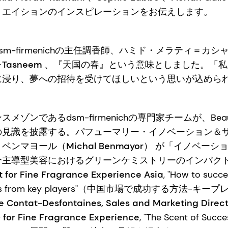
リエイションのインスピレーションをお伝えします。
m-firmenichの主任調香師、ハミド・メラティ＝カ
を
Tasneem
、『天国の春』という意味としました。「私
に浸り、夢への招待を受けてほしいという思いが込めら
ゾンであるdsm-firmenichの専門家チームが、Beauty
の見識を披露する。
パフューマリー・イノベーション＆
マヨール（Michal Benmayor）
が「イノベーショ
分主導型美容におけるグリーンケミストリーのインパクト
nt for Fine Fragrance Experience Asia
, "How to succe
monials from key players"（中国市場で成功する方法
ie Contat-Desfontaines, Sales and Marketing Direct
) for Fine Fragrance Experience
, "The Scent of 