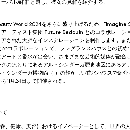
ーバル展開" と題し、彼女の見解を紹介する。
、Beauty World 2024をさらに盛り上げるため、
"Imagine 
。アーティスト集団
Future Bedouin
とのコラボレーシ
イアされた大胆なインスタレーションを制作します。ま
とのコラボレーションで、フレグランスハウスとの初め
なアートと香水が出会い、さまざまな芸術的媒体が融合
ークのほとりにあるアル・シンダーガ歴史地区にあるア
ル・シンダーガ博物館（
）の輝かしい香水ハウスで紹介
から11月24日まで開催される。
ついて
chは、栄養、健康、美容におけるイノベーターとして、世界