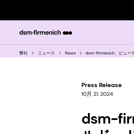
弊社
ニュース
News
dsm-firmenich、
Press Release
10月 21, 2024
dsm-f