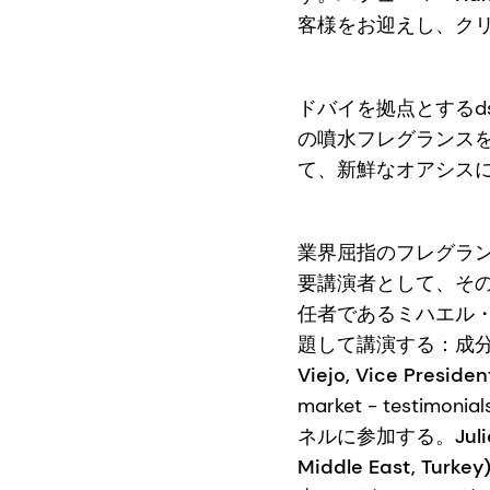
客様をお迎えし、ク
ドバイを拠点とするds
の噴水フレグランス
て、新鮮なオアシス
業界屈指のフレグランスメ
要講演者として、そ
任者であるミハエル・ベン
題して講演する：成
Viejo, Vice Preside
market - testi
ネルに参加する。
Jul
Middle East, Turkey