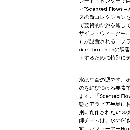
レード・センターで
マ
"Scented Flo
スの新コレクション
で芸術的な旅を通し
ザイン・ウィーク中
）が設置される。フ
dsm-firmeni
トするために特別に
水は生命の源です。ds
のを結びつける要素
ます。「Scented F
態とアラビア半島に
別に創作された6つ
師チームは、水の輝
す。パフューマー
Ham