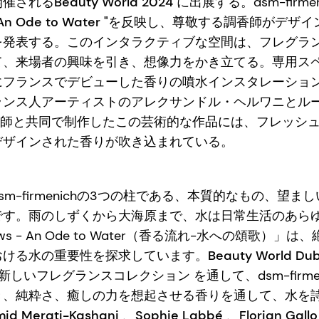
開催される
Beauty World 2024
に出展する。dsm-firm
ws - An Ode to Water "を反映し、尊敬する調香師
を発表する。
このインタラクティブな空間は、フレグラ
て、来場者の興味を引き、想像力をかき立てる。専用ス
にフランスでデビューした香りの噴水インスタレーショ
ランス人アーティストのアレクサンドル・ヘルワニとル
chの調香師と共同で制作したこの芸術的な作品には、フレッ
デザインされた香りが吹き込まれている。
m-firmenichの3つの柱である、本質的なもの、望
です。雨のしずくから大海原まで、水は日常生活のあら
lows - An Ode to Water（香る流れ-水への頌歌）
おける水の重要性を探求しています。
Beauty World 
の新しいフレグランスコレクション
を通して、dsm-firm
き、純粋さ、癒しの力を想起させる香りを通して、水を
id Merati-Kashani
、
Sophie Labbé
、
Florian Gallo