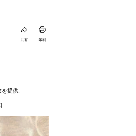
共有
印刷
験を提供。
日