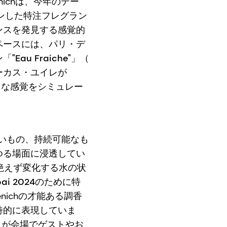
enichは、今年のテー
がデザインした特注フレグラン
ンスを発見する感覚的
ペースには、パリ・デ
ン「
"Eau Fraiche"」（
ーカス・ユイレが
シュな感覚をシミュレー
ましいもの、持続可能なも
ゆる場面に浸透してい
」は、絶えず変化する水の状
Dubai 2024のために特
enichの才能ある調香
詩的に表現していま
が会場でゲストやお