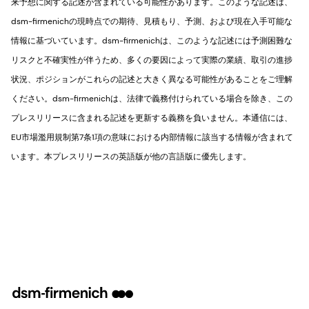
来予想に関する記述が含まれている可能性があります。このような記述は、
dsm-firmenichの現時点での期待、見積もり、予測、および現在入手可能な
情報に基づいています。dsm-firmenichは、このような記述には予測困難な
リスクと不確実性が伴うため、多くの要因によって実際の業績、取引の進捗
状況、ポジションがこれらの記述と大きく異なる可能性があることをご理解
ください。dsm-firmenichは、法律で義務付けられている場合を除き、この
プレスリリースに含まれる記述を更新する義務を負いません。本通信には、
EU市場濫用規制第7条1項の意味における内部情報に該当する情報が含まれて
います。本プレスリリースの英語版が他の言語版に優先します。