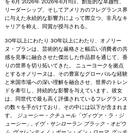
を 6月 2026年 2026年6月11日、創造的な卓越性、
リーダーシップ、そしてアメリカのフレグランス界
に与えた永続的な影響力によって際立つ、非凡なキ
ャリアを称え、同賞が授与される。
30年以上にわたり 30年以上にわたり、オノリー
ヌ・ブランは、芸術的な厳格さと幅広い消費者の共
感を見事に融合させた傑出した作品群を通じて、香
りの世界を切り拓いてきた。 ニューヨークを拠点
とするオノリーヌは、その豊富なグローバルな経験
と米国市場への深い理解を融合させ、世界のトレン
ドを牽引し、持続的な影響を与えています。彼女
は、同世代で最も高く評価されているフレグランス
の数々を手がけており、その中には以下が含まれま
す。
ジューシー・クチュール「ヴィヴァ・ラ・ジ
ューシー」
,
イヴ・サンローラン
ブラック・オピウ
ム
,
ヴァレンティノ・ボーン・イン・ローマ
,
グッチ