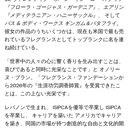
『フローラ・ゴージャス・ガーデニア』、エアリン
『メディテラニアン・ハニーサックル』、
そして
バス & ボディ・ワークス ギンガム＆バタフライ
。
彼女の作品のうちいくつかは、現在も米国で最も売
れているフレグランスとしてトップランクに名を連
ね続けている。
「世界中の人々の心に響く香りを生み出すことは、
喜びであると同時に光栄なことです」と
オノリー
ヌ・ブラン
。「フレグランス・ファンデーションか
ら2026年の『生涯功労調香師賞』を受賞できたこ
とは、この上ない光栄です」
レバノンで生まれ、 ISIPCAを優等で卒業し ISIPCA
を卒業し、 キャリアを築いた アメリカでキャリア
を築き、同国の市場が持つ創造的な自由と文化的開