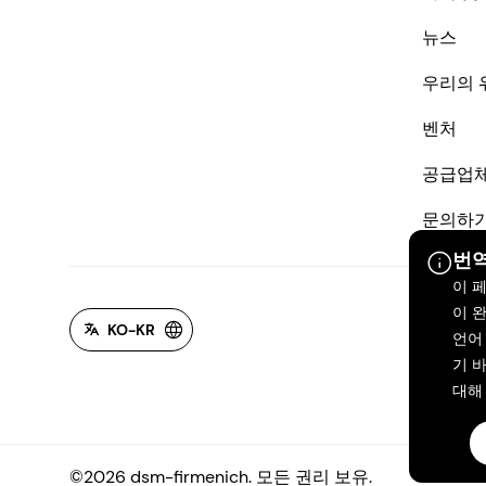
뉴스
우리의 
벤처
공급업
문의하
번역
이 
이 
KO-KR
언어
기 바
대해
©2026 dsm-firmenich. 모든 권리 보유.