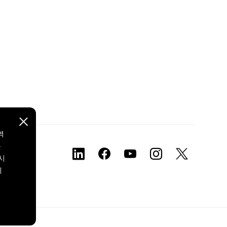
역
본
시
에