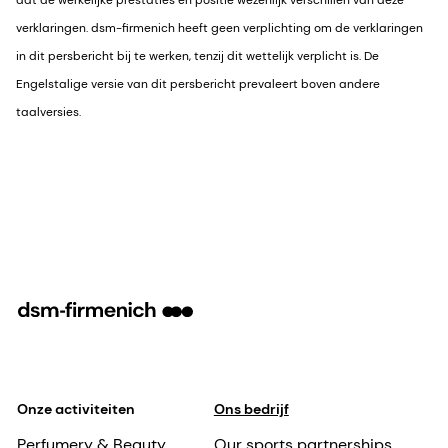
dat de werkelijke prestaties en positie wezenlijk verschillen van deze
verklaringen. dsm-firmenich heeft geen verplichting om de verklaringen
in dit persbericht bij te werken, tenzij dit wettelijk verplicht is. De
Engelstalige versie van dit persbericht prevaleert boven andere
taalversies.
Onze activiteiten
Ons bedrijf
Perfumery & Beauty
Our sports partnerships