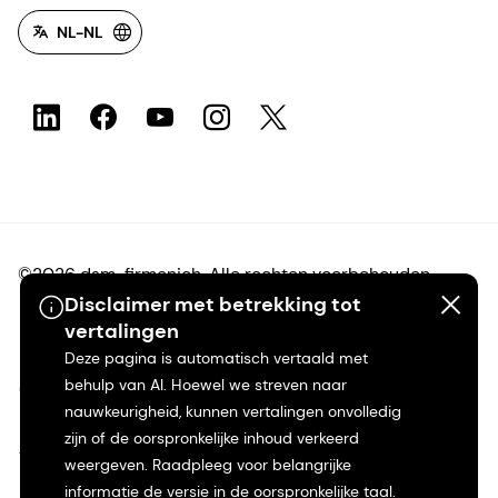
NL-NL
©2026 dsm-firmenich. Alle rechten voorbehouden.
Disclaimer met betrekking tot
vertalingen
Privacyverklaring
Deze pagina is automatisch vertaald met
behulp van AI. Hoewel we streven naar
Gebruiksvoorwaarden
nauwkeurigheid, kunnen vertalingen onvolledig
zijn of de oorspronkelijke inhoud verkeerd
Algemene voorwaarden
weergeven. Raadpleeg voor belangrijke
informatie de versie in de oorspronkelijke taal.