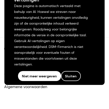
vertalingen
Deze pagina is automatisch vertaald met
behulp van AI. Hoewel we streven naar
nauwkeurigheid, kunnen vertalingen onvolledig
zijn of de oorspronkelijke inhoud verkeerd
weergeven. Raadpleeg voor belangrijke
informatie de versie in de oorspronkelijke taal.
Gebruik AI-vertalingen op eigen
verantwoordelijkheid. DSM-Firmenich is niet
©2026 dsm-firmenich. Alle rechten voorbehouden.
aansprakelijk voor eventuele fouten of
misverstanden die voortvloeien uit deze
Privacyverklaring
vertalingen.
Gebruiksvoorwaarden
Niet meer weergeven
Sluiten
Algemene voorwaarden
Californië Transparantie