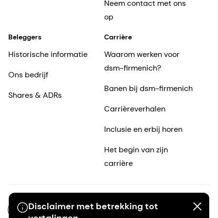
Neem contact met ons
op
Beleggers
Carrière
Historische informatie
Waarom werken voor
dsm-firmenich?
Ons bedrijf
Banen bij dsm-firmenich
Shares & ADRs
Carrièreverhalen
Inclusie en erbij horen
Het begin van zijn
carrière
Disclaimer met betrekking tot
NL-NL