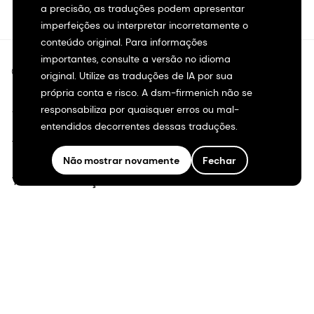
a precisão, as traduções podem apresentar
imperfeições ou interpretar incorretamente o
conteúdo original. Para informações
importantes, consulte a versão no idioma
©2026 dsm-firmenich. Todos os direitos reservados.
original. Utilize as traduções de IA por sua
própria conta e risco. A dsm-firmenich não se
Aviso de privacidade
responsabiliza por quaisquer erros ou mal-
entendidos decorrentes dessas traduções.
Termos de uso
Não mostrar novamente
Fechar
Termos e condições
Transparência na Califórnia
Declaração de acessibilidade
Informações legais