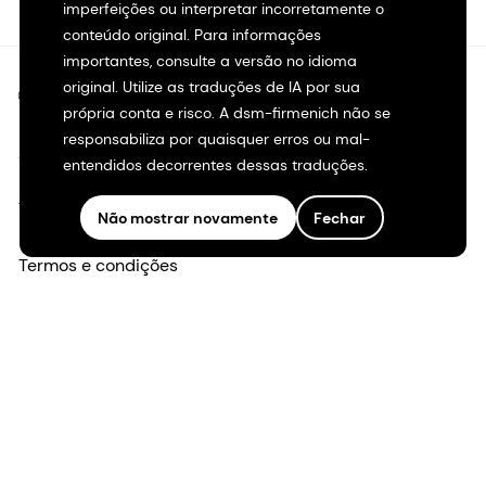
imperfeições ou interpretar incorretamente o
conteúdo original. Para informações
importantes, consulte a versão no idioma
original. Utilize as traduções de IA por sua
©2026 dsm-firmenich. Todos os direitos reservados.
própria conta e risco. A dsm-firmenich não se
responsabiliza por quaisquer erros ou mal-
Aviso de privacidade
entendidos decorrentes dessas traduções.
Termos de uso
Não mostrar novamente
Fechar
Termos e condições
Transparência na Califórnia
Declaração de acessibilidade
Informações legais