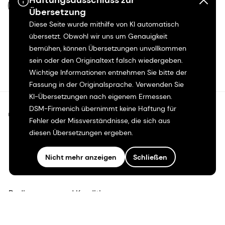
Haftungsausschluss zur
DE-DE
Übersetzung
Diese Seite wurde mithilfe von KI automatisch
übersetzt. Obwohl wir uns um Genauigkeit
bemühen, können Übersetzungen unvollkommen
sein oder den Originaltext falsch wiedergeben.
Wichtige Informationen entnehmen Sie bitte der
Fassung in der Originalsprache. Verwenden Sie
KI-Übersetzungen nach eigenem Ermessen.
DSM-Firmenich übernimmt keine Haftung für
©2026 dsm-firmenich. Alle Rechte vorbehalten.
Fehler oder Missverständnisse, die sich aus
diesen Übersetzungen ergeben.
Hinweis zum Datenschutz
Nicht mehr anzeigen
Schließen
Bedingungen für die Nutzung
Bedingungen und Konditionen
Kalifornien-Transparenz