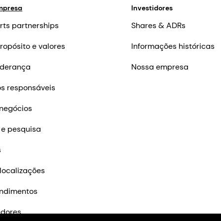
mpresa
Investidores
rts partnerships
Shares & ADRs
ropósito e valores
Informações históricas
iderança
Nossa empresa
s responsáveis
negócios
 e pesquisa
s
localizações
ndimentos
edores