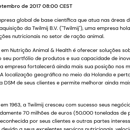
setembro de 2017 08:00 CEST
resa global de base científica que atua nas áreas d
 aquisição da Twilmij B.V. ("Twilmij"), uma empresa h
ções nutricionais no setor de ração animal.
 em Nutrição Animal & Health é oferecer soluções so
o seu portfólio de produtos e sua capacidade de ino
, a empresa fortalecerá ainda mais sua posição nos
A localização geográfica no meio da Holanda e perto
 DSM de seus clientes e permite melhorar ainda mais
em 1963, a Twilmij cresceu com sucesso seus negócio
adamente 70 milhões de euros (50.000 toneladas de 
 reconhecida por seus clientes e outras partes inter
devido a seus excelentes serviços nutricionais, veloc