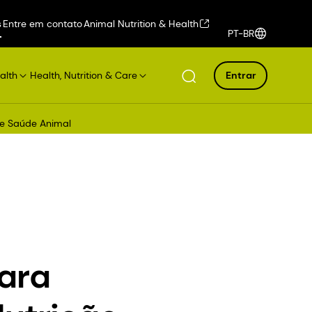
s
Entre em contato
Animal Nutrition & Health
PT-BR
alth
Health, Nutrition & Care
Entrar
o e Saúde Animal
para