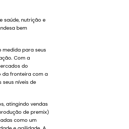
e saúde, nutrição e
olandesa bem
b medida para seus
vação. Com a
 mercados do
 da fronteira com a
 seus níveis de
s, atingindo vendas
produção de premix)
essadas como um
idade e agilidade. A