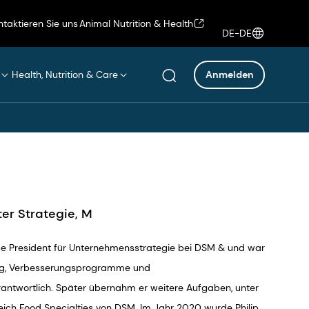
ntaktieren Sie uns
Animal Nutrition & Health
DE-DE
Health, Nutrition & Care
Anmelden
ter Strategie, M
Vice President für Unternehmensstrategie bei DSM & und war
lung, Verbesserungsprogramme und
antwortlich. Später übernahm er weitere Aufgaben, unter
ich Food Specialties von DSM. Im Jahr 2020 wurde Philip