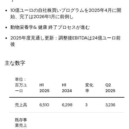
10億ユーロの自社株買いプログラムを2025年4月に開
始、完了は2026年1月に前倒し
動物栄養学& 健康 終了プロセスが進む
2025年度見通し更新：調整後EBITDAは24億ユーロ前
後
主な数字
単位：
百万ユ
H1
H1
変化
Q2
ーロ
2025
2024
率
2025
売上高
6,510
6,298
3
3,236
既存事
業売上