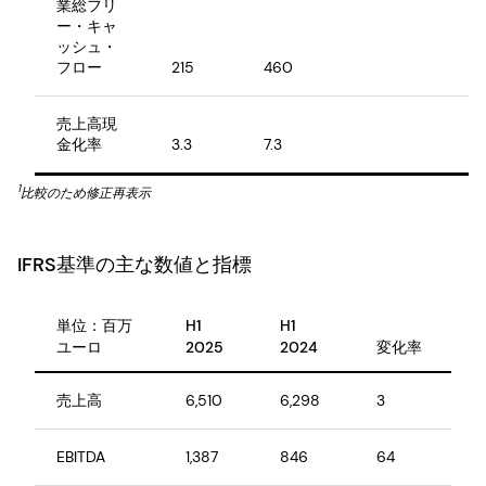
業総フリ
ー・キャ
ッシュ・
フロー
215
460
売上高現
金化率
3.3
7.3
1
比較のため修正再表示
IFRS基準の主な数値と指標
単位：百万
H1
H1
ユーロ
2025
2024
変化率
売上高
6,510
6,298
3
EBITDA
1,387
846
64