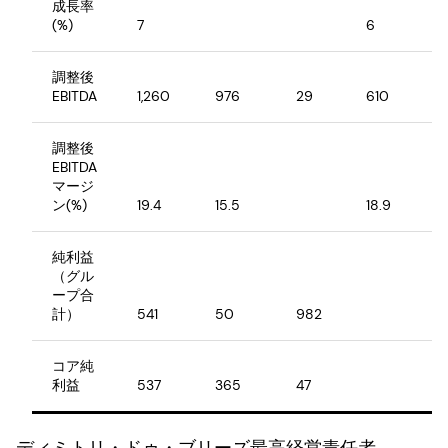
成長率
(%)
7
6
調整後
EBITDA
1,260
976
29
610
調整後
EBITDA
マージ
ン(%)
19.4
15.5
18.9
純利益
（グル
ープ合
計）
541
50
982
コア純
利益
537
365
47