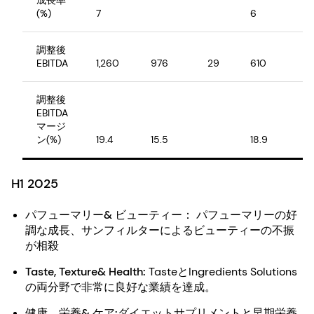
成長率
(%)
7
6
調整後
EBITDA
1,260
976
29
610
5
調整後
EBITDA
マージ
ン(%)
19.4
15.5
18.9
1
H1 2025
パフューマリー& ビューティー：
パフューマリーの好
調な成長、サンフィルターによるビューティーの不振
が相殺
Taste, Texture& Health:
TasteとIngredients Solutions
の両分野で非常に良好な業績を達成。
健康、栄養& ケア:
ダイエットサプリメントと早期栄養