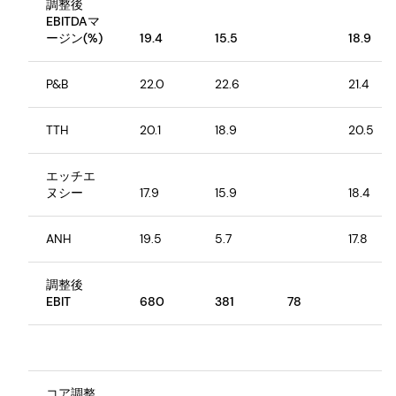
調整後
EBITDAマ
ージン(%)
19.4
15.5
18.9
P&B
22.0
22.6
21.4
TTH
20.1
18.9
20.5
エッチエ
ヌシー
17.9
15.9
18.4
ANH
19.5
5.7
17.8
調整後
EBIT
680
381
78
コア調整