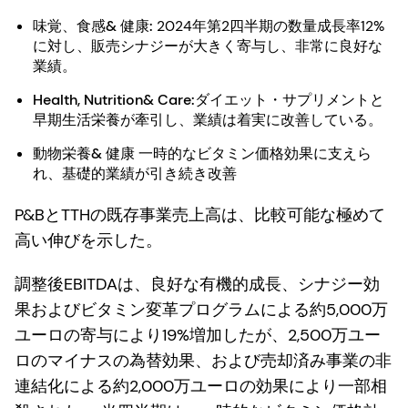
味覚、食感& 健康:
2024年第2四半期の数量成長率12%
に対し、販売シナジーが大きく寄与し、非常に良好な
業績。
Health, Nutrition& Care:
ダイエット・サプリメントと
早期生活栄養が牽引し、業績は着実に改善している。
動物栄養& 健康
一時的なビタミン価格効果に支えら
れ、基礎的業績が引き続き改善
P&BとTTHの既存事業売上高は、比較可能な極めて
高い伸びを示した。
調整後EBITDAは、良好な有機的成長、シナジー効
果およびビタミン変革プログラムによる約5,000万
ユーロの寄与により19%増加したが、2,500万ユー
ロのマイナスの為替効果、および売却済み事業の非
連結化による約2,000万ユーロの効果により一部相