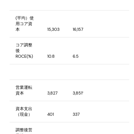
(平均）使
用コア資
本
15,303
16,157
コア調整
後
ROCE(%)
10.8
6.5
営業運転
資本
3,827
3,851¹
資本支出
（現金）
401
337
調整後営