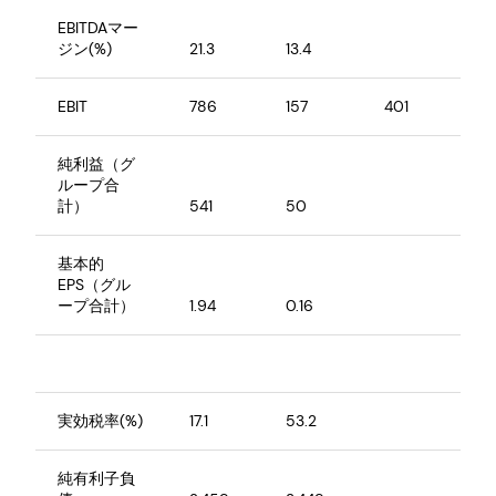
EBITDAマー
ジン(%)
21.3
13.4
EBIT
786
157
401
純利益（グ
ループ合
計）
541
50
基本的
EPS（グル
ープ合計）
1.94
0.16
実効税率(%)
17.1
53.2
純有利子負