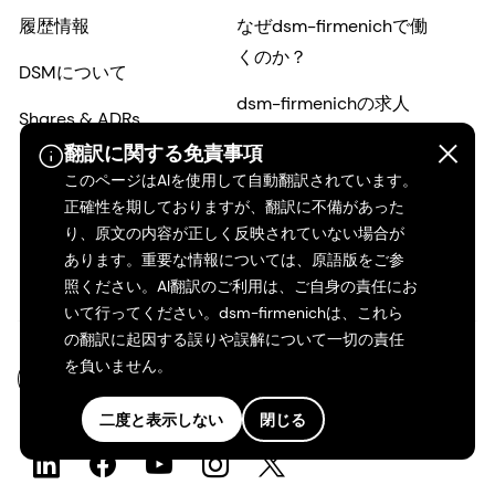
履歴情報
なぜdsm-firmenichで働
くのか？
DSMについて
dsm-firmenichの求人
Shares & ADRs
キャリアストーリー
翻訳に関する免責事項
このページはAIを使用して自動翻訳されています。
インクルージョンと帰属
正確性を期しておりますが、翻訳に不備があった
感
り、原文の内容が正しく反映されていない場合が
あります。重要な情報については、原語版をご参
初期の経歴
照ください。AI翻訳のご利用は、ご自身の責任にお
いて行ってください。dsm-firmenichは、これら
の翻訳に起因する誤りや誤解について一切の責任
を負いません。
JA-JP
二度と表示しない
閉じる