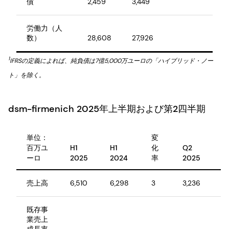
債
2,459
3,449
労働力（人
数）
28,608
27,926
1
IFRSの定義によれば、純負債は7億5,000万ユーロの「ハイブリッド・ノー
ト」を除く。
dsm-firmenich 2025年上半期および第2四半期
単位：
変
百万ユ
H1
H1
化
Q2
Q
ーロ
2025
2024
率
2025
2
売上高
6,510
6,298
3
3,236
3
既存事
業売上