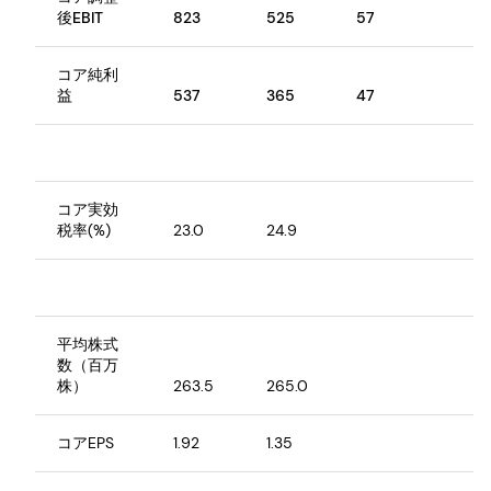
後EBIT
823
525
57
コア純利
益
537
365
47
コア実効
税率(%)
23.0
24.9
平均株式
数（百万
株）
263.5
265.0
コアEPS
1.92
1.35