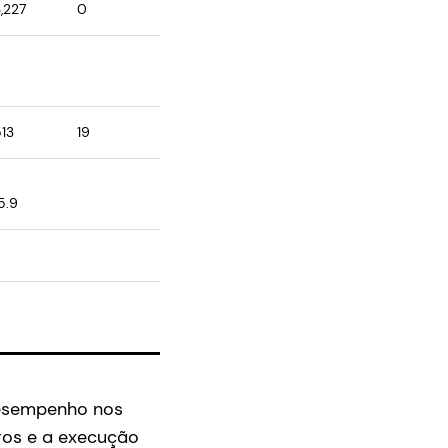
3,227
0
513
19
15.9
desempenho nos
ros e a execução