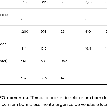
6,510
6,298
3
3,236
o das
7
6
1,260
976
29
610
tada
19.4
15.5
18.9
otal)
541
50
982
537
365
47
CEO, comentou:
"Temos o prazer de relatar um bom 
s, com um bom crescimento orgânico de vendas e luc