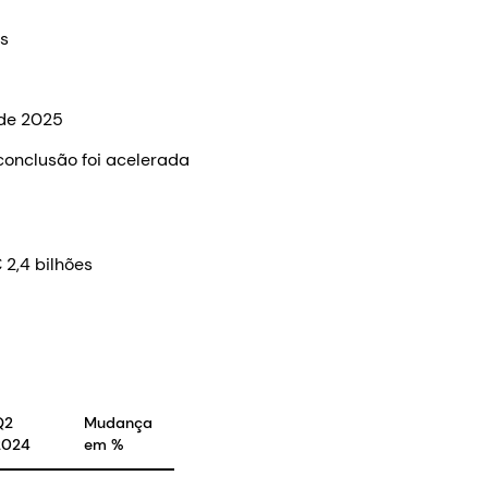
os
 de 2025
conclusão foi acelerada
 2,4 bilhões
Q2
Mudança
2024
em %