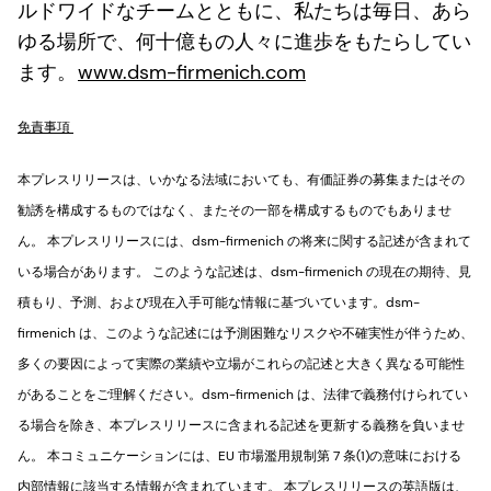
ルドワイドなチームとともに、私たちは毎日、あら
ゆる場所で、何十億もの人々に進歩をもたらしてい
ます。
www.dsm-firmenich.com
免責事項
本プレスリリースは、いかなる法域においても、有価証券の募集またはその
勧誘を構成するものではなく、またその一部を構成するものでもありませ
ん。 本プレスリリースには、dsm-firmenich の将来に関する記述が含まれて
いる場合があります。 このような記述は、dsm-firmenich の現在の期待、見
積もり、予測、および現在入手可能な情報に基づいています。dsm-
firmenich は、このような記述には予測困難なリスクや不確実性が伴うため、
多くの要因によって実際の業績や立場がこれらの記述と大きく異なる可能性
があることをご理解ください。dsm-firmenich は、法律で義務付けられてい
る場合を除き、本プレスリリースに含まれる記述を更新する義務を負いませ
ん。 本コミュニケーションには、EU 市場濫用規制第 7 条(1)の意味における
内部情報に該当する情報が含まれています。 本プレスリリースの英語版は、