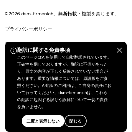
©2026 dsm-firmenich。無断転載・複製を禁じます。
プライバシーポリシー
利用規約
翻訳に関する免責事項
このページはAIを使用して自動翻訳されています。
ご利用条件
正確性を期しておりますが、翻訳に不備があった
り、原文の内容が正しく反映されていない場合が
カリフォルニアの透明性
あります。重要な情報については、原語版をご参
照ください。AI翻訳のご利用は、ご自身の責任にお
アクセシビリティ・ステートメント
いて行ってください。dsm-firmenichは、これら
の翻訳に起因する誤りや誤解について一切の責任
法的情報
を負いません。
サイトマップ
二度と表示しない
閉じる