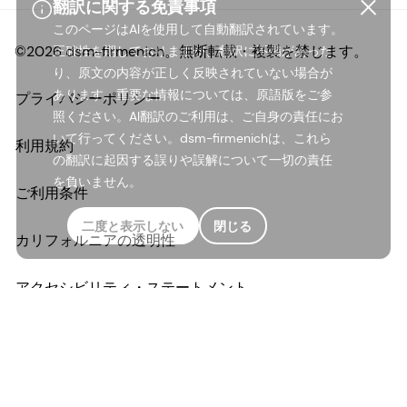
翻訳に関する免責事項
このページはAIを使用して自動翻訳されています。
©2026 dsm-firmenich。無断転載・複製を禁じます。
正確性を期しておりますが、翻訳に不備があった
り、原文の内容が正しく反映されていない場合が
あります。重要な情報については、原語版をご参
プライバシーポリシー
照ください。AI翻訳のご利用は、ご自身の責任にお
いて行ってください。dsm-firmenichは、これら
利用規約
の翻訳に起因する誤りや誤解について一切の責任
を負いません。
ご利用条件
二度と表示しない
閉じる
カリフォルニアの透明性
アクセシビリティ・ステートメント
法的情報
サイトマップ