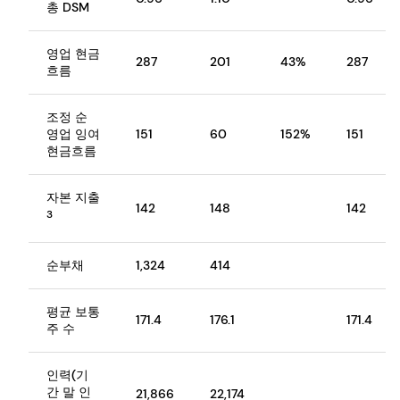
총 DSM
영업 현금
287
201
43%
287
흐름
조정 순
영업 잉여
151
60
152%
151
현금흐름
자본 지출
142
148
142
3
순부채
1,324
414
평균 보통
171.4
176.1
171.4
주 수
인력(기
간 말 인
21,866
22,174