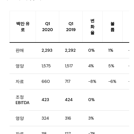
변
백만 유
Q1
Q1
볼
격
화
로
2020
2019
륨
율
판매
2,293
2,292
0%
1%
-3
영양
1,575
1,517
4%
5%
-3
자료
660
717
-8%
-6%
-4
조정
423
424
0%
EBITDA
영양
324
316
3%
자료
118
127
-7%