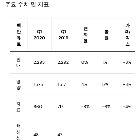
주요 수치 및 지표
백
가
변
만
Q1
Q1
볼
격/
화
유
2020
2019
륨
믹
율
로
스
판
2,293
2,292
0%
1%
-3%
매
영
1,575
1,517
4%
5%
-3%
양
자
660
717
-8%
-6%
-4%
료
혁
신
48
47
센