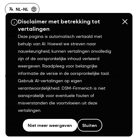
NL-NL
Disclaimer met betrekking tot
vertalingen
Deze pagina is automatisch vertaald met
behulp van AI. Hoewel we streven naar
nauwkeurigheid, kunnen vertalingen onvolledig
zijn of de oorspronkelijke inhoud verkeerd
weergeven. Raadpleeg voor belangrijke
informatie de versie in de oorspronkelijke taal.
©2026 dsm-firmenich. Alle rechten voorbehouden.
Gebruik AI-vertalingen op eigen
verantwoordelijkheid. DSM-Firmenich is niet
Privacyverklaring
aansprakelijk voor eventuele fouten of
misverstanden die voortvloeien uit deze
Gebruiksvoorwaarden
vertalingen.
Algemene voorwaarden
Niet meer weergeven
Sluiten