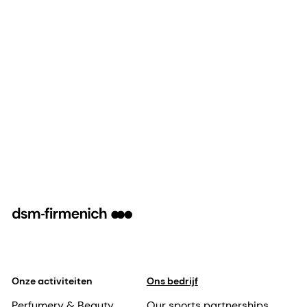
Onze activiteiten
Ons bedrijf
Perfumery & Beauty
Our sports partnerships