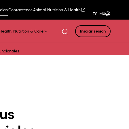
icias
Contáctenos
Animal Nutrition & Health
ES-MX
Health, Nutrition & Care
Iniciar sesión
uncionales
sus