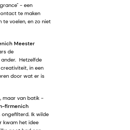
agrance" - een
contact te maken
 te voelen, en zo niet
enich Meester
ars de
n ander. Hetzelfde
reativiteit, in een
eren door wat er is
, maar van batik -
-firmenich
ongefilterd. Ik wilde
ar kwam het idee