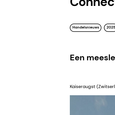
Connect
Handelsnieuws
202
Een meesle
Kaiseraugst (Zwitserl