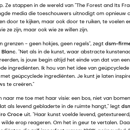
. Ze stappen in de wereld van "The Forest and Its Fr
engde media die toeschouwers uitnodigt om opnieuw 
en door te kijken, maar ook door te ruiken, te voelen en
e ze zijn, maar ook wie ze willen zijn.
en grenzen - geen hokjes, geen regels", zegt
dsm-firm
 Blanc
. "Net als in de kunst, waar abstracte kunstena
reerden, is jouw begin altijd het einde van dat van ee
e ingrediënten. Ik hou van het idee van geüpcyclede c
met geüpcyclede ingrediënten. Je kunt je laten inspir
s te creëren."
naar me toe met haar visie: een bos, niet van bomen
at als levend gebladerte in de ruimte hangt," legt
dsm
ro Croce
uit. "Haar kunst voelde levend, getextureerd, 
k wilde erop reageren. Om het in geur te vertalen. Da