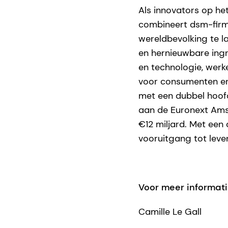
Als innovators op he
combineert dsm-firm
wereldbevolking te l
en hernieuwbare ing
en technologie, werke
voor consumenten en 
met een dubbel hoofd
aan de Euronext Amst
€12 miljard. Met een
vooruitgang tot leven
Voor meer informat
Camille Le Gall