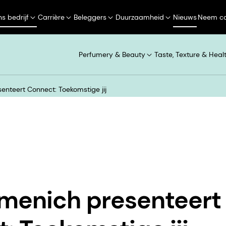
s bedrijf
Carrière
Beleggers
Duurzaamheid
Nieuws
Neem co
Perfumery & Beauty
Taste, Texture & Heal
enteert Connect: Toekomstige jij
menich presenteert