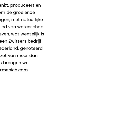
enkt, produceert en
 om de groeiende
gen, met natuurlijke
bied van wetenschap
ven, wat wenselijk is
en Zwitsers bedrijf
Nederland, genoteerd
mzet van meer dan
rs brengen we
rmenich.com