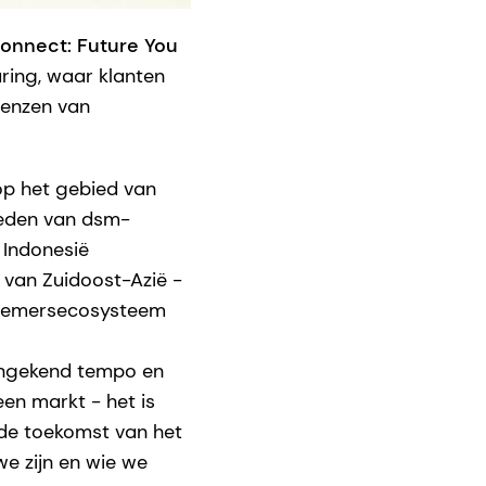
onnect: Future You
ring, waar klanten
renzen van
 op het gebied van
heden van dsm-
 Indonesië
van Zuidoost-Azië -
ernemersecosysteem
 ongekend tempo en
en markt - het is
 de toekomst van het
e zijn en wie we