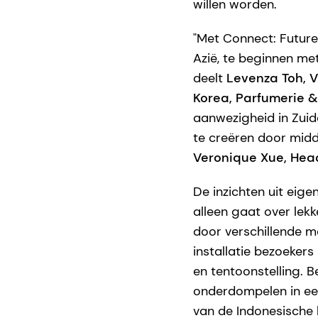
willen worden.
"Met Connect: Future
Azië, te beginnen me
deelt
Levenza Toh, V
Korea, Parfumerie 
aanwezigheid in Zuid
te creëren door midde
Veronique Xue, Head
De inzichten uit eig
alleen gaat over lek
door verschillende mo
installatie bezoeker
en tentoonstelling. B
onderdompelen in een
van de Indonesische 