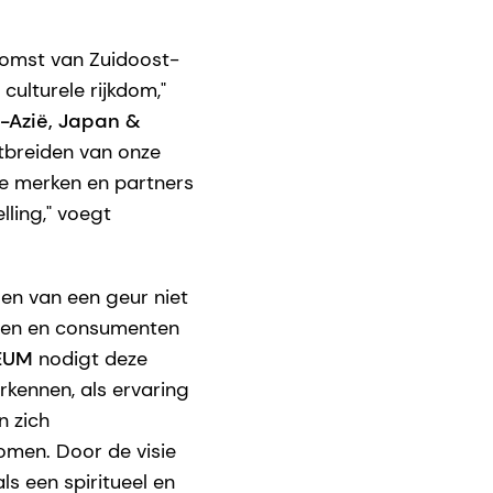
komst van Zuidoost-
ulturele rijkdom,"
-Azië, Japan &
itbreiden van onze
he merken en partners
lling," voegt
gen van een geur niet
epen en consumenten
EUM
nodigt deze
rkennen, als ervaring
n zich
omen. Door de visie
s een spiritueel en