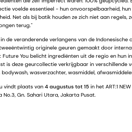
rediënten die zelf imperfect waren: 100% geüpcycled. 
ctie voelde essentieel - hun onvoorspelbaarheid, hun e
d. Net als bij batik houden ze zich niet aan regels, z
rongen terug."
n in de veranderende verlangens van de Indonesische
weeëntwintig originele geuren gemaakt door internat
 Future You belicht ingrediënten uit de regio en hun i
t is deze geurcollectie verkrijgbaar in verschillende
), bodywash, wasverzachter, wasmiddel, afwasmiddele
ou vindt plaats van
4 augustus tot 15
in het ART:1 NEW
 No.3, Gn. Sahari Utara, Jakarta Pusat.