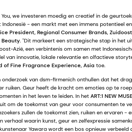
 You, we investeren moedig en creatief in de geurtoe
t Indonesië - een markt met een immens potentieel en c
ice President, Regional Consumer Brands, Zuidoost
& Beauty
. "Dit markeert een strategische stap in het u
oost-Azië, een verbintenis om samen met Indonesisc
l van innovatie, lokale relevantie en olfactieve storyte
 of Fine Fragrance Experience, Asia
toe.
en onderzoek van dsm-firmenich onthullen dat het dra
ker ruiken. Geur heeft de kracht om emoties op te ro
menten in het leven te leiden. In het
ART:1 NEW MUS
s uit om de toekomst van geur voor consumenten te ve
ezoekers zullen de toekomst zien, ruiken en ervaren - e
 verhaal waarin kunst, geur en zelfexpressie samenk
kunstenaar Yawara wordt een bos opnieuw verbeeld al