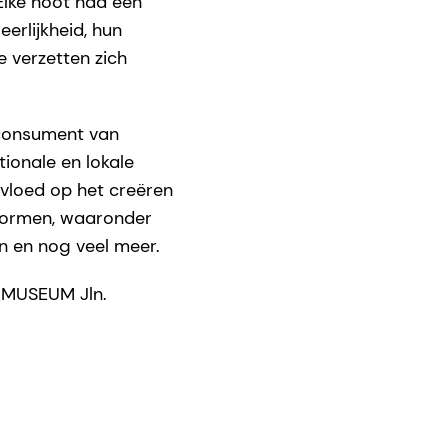
Elke noot had een
erlijkheid, hun
e verzetten zich
 consument van
ionale en lokale
nvloed op het creëren
 vormen, waaronder
n en nog veel meer.
 MUSEUM Jln.