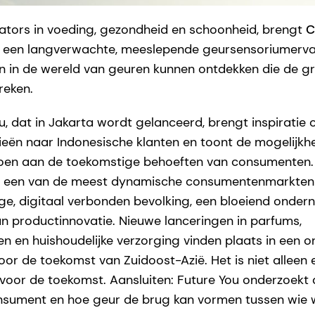
ators in voeding, gezondheid en schoonheid, brengt
C
et een langverwachte, meeslepende geursensoriumerva
n in de wereld van geuren kunnen ontdekken die de g
reken.
u, dat in Jakarta wordt gelanceerd, brengt inspiratie
ieën naar Indonesische klanten en toont de mogelijk
doen aan de toekomstige behoeften van consumenten.
ls een van de meest dynamische consumentenmarkten 
ge, digitaal verbonden bevolking, een bloeiend ond
n productinnovatie. Nieuwe lanceringen in parfums,
n en huishoudelijke verzorging vinden plaats in een
or de toekomst van Zuidoost-Azië. Het is niet alleen e
voor de toekomst. Aansluiten: Future You onderzoekt
nsument en hoe geur de brug kan vormen tussen wie w