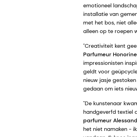
emotioneel landschap
installatie van gem
met het bos, niet alle
alleen op te roepen wi
"Creativiteit kent ge
Parfumeur Honorine
impressionisten inspi
geldt voor geüpcycled
nieuw jasje gestoken 
gedaan om iets nieuw
"De kunstenaar kwam 
handgeverfd textiel d
parfumeur Alessand
het niet namaken - i