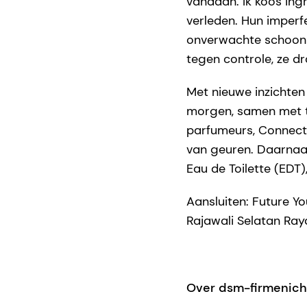
vandaan. Ik koos ing
verleden. Hun imperfe
onverwachte schoonhei
tegen controle, ze d
Met nieuwe inzichte
morgen, samen met t
parfumeurs, Connect:
van geuren. Daarnaas
Eau de Toilette (EDT
Aansluiten: Future Y
Rajawali Selatan Raya
Over dsm-firmenich