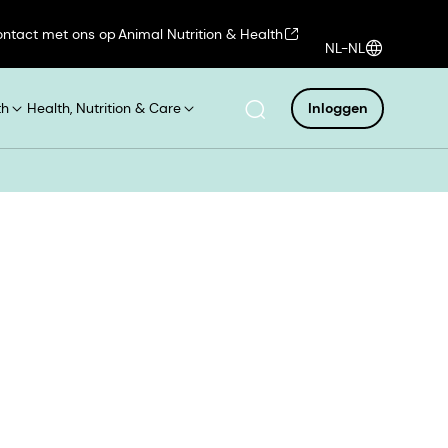
ntact met ons op
Animal Nutrition & Health
NL-NL
th
Health, Nutrition & Care
Inloggen