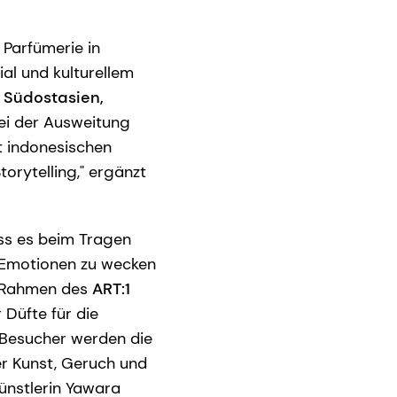
 Parfümerie in
al und kulturellem
 Südostasien,
 bei der Ausweitung
t indonesischen
orytelling," ergänzt
ss es beim Tragen
, Emotionen zu wecken
m Rahmen des
ART:1
 Düfte für die
e Besucher werden die
er Kunst, Geruch und
Künstlerin Yawara