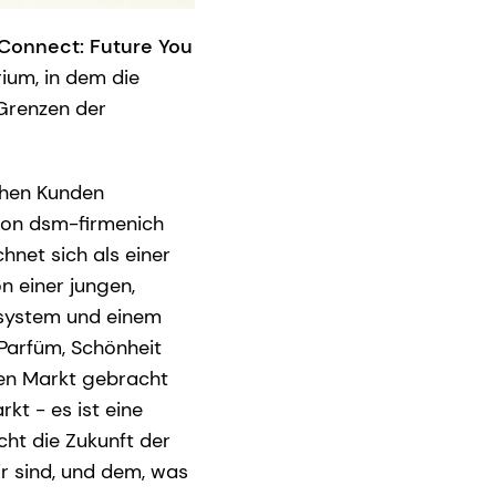
Connect: Future You
ium, in dem die
 Grenzen der
schen Kunden
 von dsm-firmenich
chnet sich als einer
 einer jungen,
osystem und einem
Parfüm, Schönheit
en Markt gebracht
kt - es ist eine
cht die Zukunft der
r sind, und dem, was