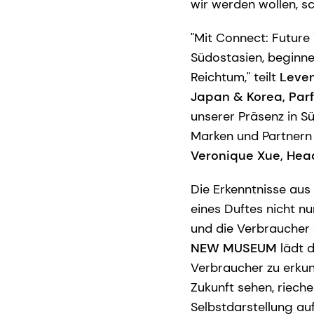
wir werden wollen, s
"Mit Connect: Future 
Südostasien, beginne
Reichtum," teilt
Leven
Japan & Korea, Par
unserer Präsenz in S
Marken und Partnern d
Veronique Xue, Head
Die Erkenntnisse aus
eines Duftes nicht n
und die Verbraucher 
NEW MUSEUM
lädt d
Verbraucher zu erkun
Zukunft sehen, riech
Selbstdarstellung au