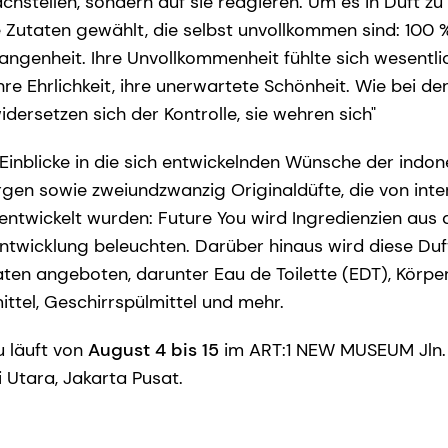
nachstellen, sondern auf sie reagieren. Um es in Duft 
be Zutaten gewählt, die selbst unvollkommen sind: 100
angenheit. Ihre Unvollkommenheit fühlte sich wesentlic
re Ehrlichkeit, ihre unerwartete Schönheit. Wie bei der
widersetzen sich der Kontrolle, sie wehren sich"
Einblicke in die sich entwickelnden Wünsche der indo
en sowie zweiundzwanzig Originaldüfte, die von inte
entwickelt wurden: Future You wird Ingredienzien aus 
entwicklung beleuchten. Darüber hinaus wird diese Duft
en angeboten, darunter Eau de Toilette (EDT), Körper
ttel, Geschirrspülmittel und mehr.
u läuft von
August 4 bis 15
im ART:1 NEW MUSEUM Jln. 
 Utara, Jakarta Pusat.