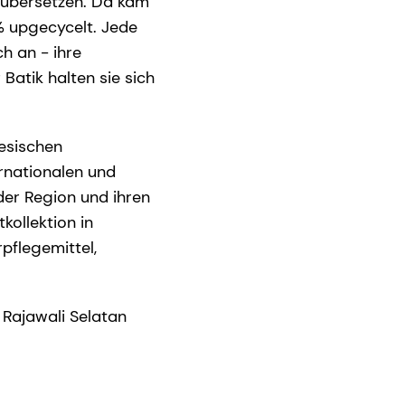
zu übersetzen. Da kam
 % upgecycelt. Jede
h an - ihre
 Batik halten sie sich
nesischen
rnationalen und
der Region und ihren
kollektion in
pflegemittel,
Rajawali Selatan