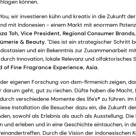
chlagen können.
You, wir investieren kühn und kreativ in die Zukunft der
nd mit Indonesien - einem Markt mit enormem Potenzi
za Toh, Vice President, Regional Consumer Brands,
fümerie & Beauty
. "Dies ist ein strategischer Schritt
üdostasien und ein Bekenntnis zur Zusammenarbeit mi
urch Innovation, lokale Relevanz und olfaktorisches St
 of Fine Fragrance Experience, Asia
.
 der eigenen Forschung von dsm-firmenich zeigen, da
ur darum geht, gut zu riechen. Düfte haben die Macht
durch verschiedene Momente des life's® zu führen. I
iese Installation die Besucher dazu ein, die Zukunft der
den, sowohl als Erlebnis als auch als Ausstellung. Di
en und erleben und in eine Geschichte eintauchen, in d
feinandertreffen. Durch die Vision der indonesischen 