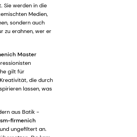
. Sie werden in die
 gemischten Medien,
ehen, sondern auch
r zu erahnen, wer er
menich Master
pressionisten
e gilt für
reativität, die durch
spirieren lassen, was
dern aus Batik -
sm-firmenich
 und ungefiltert an.