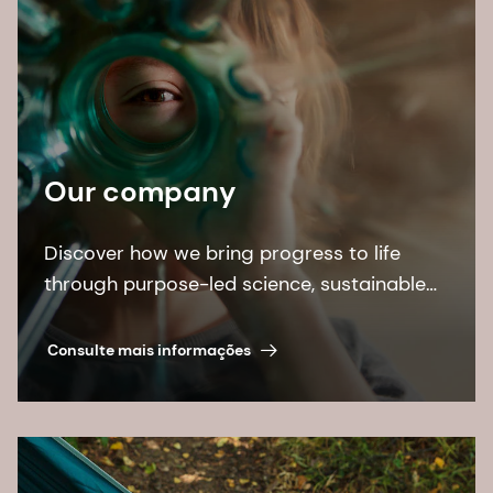
Our company
Discover how we bring progress to life
through purpose-led science, sustainable
solutions, building on our 150-year heritage,
and leading by example.
Consulte mais informações