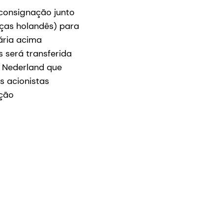
consignação junto
nças holandês) para
ária acima
 será transferida
r Nederland que
 acionistas
ação