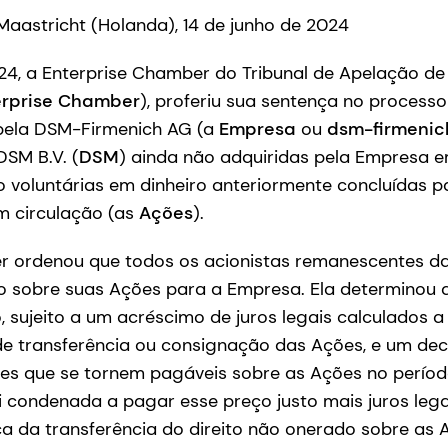
 Maastricht (Holanda), 14 de junho de 2024
24, a Enterprise Chamber do Tribunal de Apelação de
erprise Chamber
), proferiu sua sentença no processo
 pela DSM-Firmenich AG (a
Empresa
ou
dsm-firmenic
SM B.V. (
DSM
) ainda não adquiridas pela Empresa e
o voluntárias em dinheiro anteriormente concluídas 
m circulação (as
Ações
).
r ordenou que todos os acionistas remanescentes d
o sobre suas Ações para a Empresa. Ela determinou q
, sujeito a um acréscimo de juros legais calculados a
de transferência ou consignação das Ações, e um de
ções que se tornem pagáveis sobre as Ações no perí
i condenada a pagar esse preço justo mais juros leg
ca da transferência do direito não onerado sobre as 