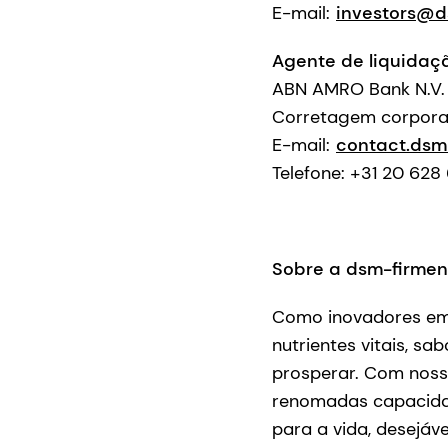
E-mail:
investors@d
Agente de liquidaç
ABN AMRO Bank N.V.
Corretagem corporat
E-mail:
contact.dsm
Telefone: +31 20 628
Sobre a dsm-firmen
Como inovadores em n
nutrientes vitais, s
prosperar. Com noss
renomadas capacidade
para a vida, desejáv