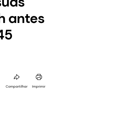
suas
h antes
:45
Compartilhar
Imprimir