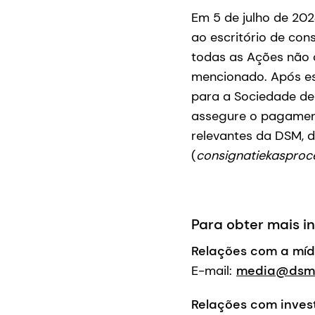
Em 5 de julho de 20
ao escritório de co
todas as Ações não o
mencionado. Após es
para a Sociedade de 
assegure o pagamen
relevantes da DSM, 
(
consignatiekasproc
Para obter mais i
Relações com a míd
E-mail:
media@dsm-
Relações com invest