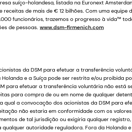
resa suíço-holandesa, listada na Euronext Amsterd
 receitas de mais de € 12 bilhões. Com uma equipe di
.000 funcionários, trazemos o progresso à vida™ tod
hões de pessoas.
www.dsm-firmenich.com
ionistas da DSM para efetuar a transferência volunt
a Holanda e a Suíça pode ser restrita e/ou proibida po
M para efetuar a transferência voluntária não está se
itas para compra de ou em nome de qualquer detent
na qual a convocação dos acionistas da DSM para efe
eitação não estaria em conformidade com os valores 
mentos de tal jurisdição ou exigiria qualquer registr
a qualquer autoridade reguladora. Fora da Holanda e