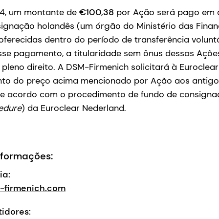
24, um montante de
€100,38
por Ação será pago em 
nsignação holandês (um órgão do Ministério das Fina
ferecidas dentro do período de transferência volunt
se pagamento, a titularidade sem ônus dessas Ações
pleno direito. A DSM-Firmenich solicitará à Euroclea
to do preço acima mencionado por Ação aos antigos
de acordo com o procedimento de fundo de consign
edure
) da Euroclear Nederland.
nformações:
ia:
firmenich.com
idores: