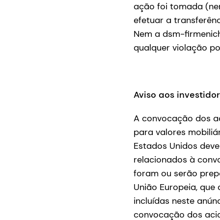
ação foi tomada (ne
efetuar a transferên
Nem a dsm-firmenich
qualquer violação po
Aviso aos investido
A convocação dos aci
para valores mobili
Estados Unidos deve
relacionados à convo
foram ou serão prepa
União Europeia, que 
incluídas neste anú
convocação dos acio