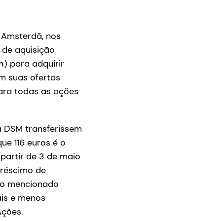
 Amsterdã, nos
 de aquisição
h
) para adquirir
m suas ofertas
para todas as ações
a DSM transferissem
ue 116 euros é o
 partir de 3 de maio
créscimo de
odo mencionado
ais e menos
Ações.