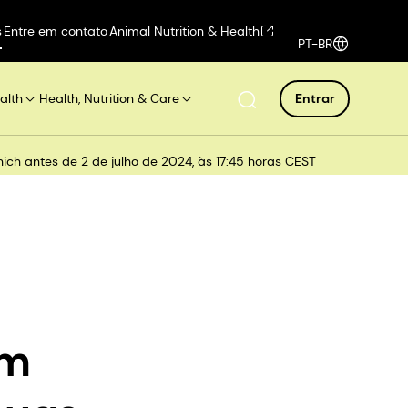
s
Entre em contato
Animal Nutrition & Health
PT-BR
alth
Health, Nutrition & Care
Entrar
ch antes de 2 de julho de 2024, às 17:45 horas CEST
em