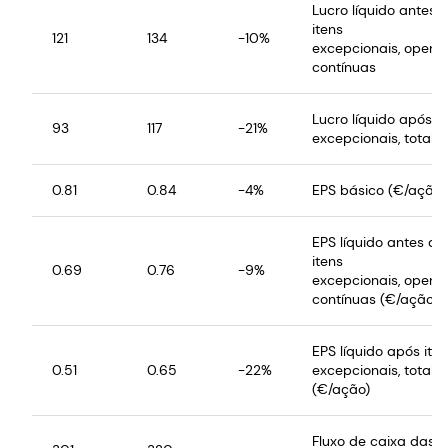
Lucro líquido antes 
itens
121
134
-10%
excepcionais, opera
contínuas
Lucro líquido após it
93
117
-21%
excepcionais, total 
0.81
0.84
-4%
EPS básico (€/ação)
EPS líquido antes de
itens
0.69
0.76
-9%
excepcionais, opera
contínuas (€/ação)
EPS líquido após ite
0.51
0.65
-22%
excepcionais, total 
(€/ação)
Fluxo de caixa das