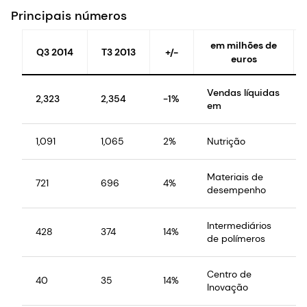
Principais números
em milhões de
Q3 2014
T3 2013
+/-
euros
Vendas líquidas
2,323
2,354
-1%
em
1,091
1,065
2%
Nutrição
Materiais de
721
696
4%
desempenho
Intermediários
428
374
14%
de polímeros
Centro de
40
35
14%
Inovação