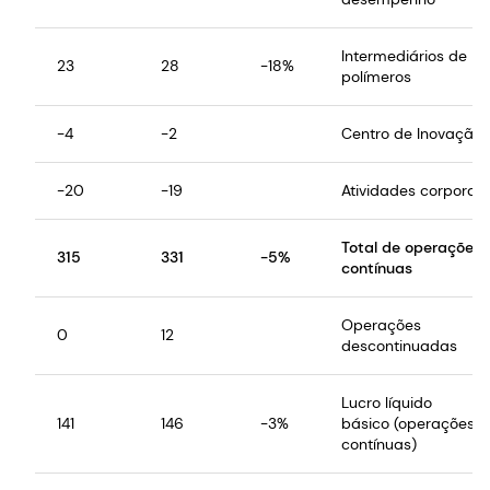
Intermediários de
23
28
-18%
polímeros
-4
-2
Centro de Inovação
-20
-19
Atividades corporati
Total de operações
315
331
-5%
contínuas
Operações
0
12
descontinuadas
Lucro líquido
141
146
-3%
básico (operações
contínuas)