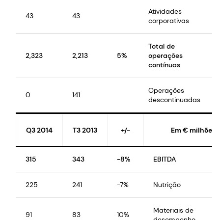
Atividades
43
43
corporativas
Total de
2,323
2,213
5%
operações
contínuas
Operações
0
141
descontinuadas
Q3 2014
T3 2013
+/-
Em € milhões
315
343
-8%
EBITDA
225
241
-7%
Nutrição
Materiais de
91
83
10%
desempenho