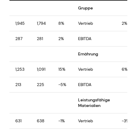
Gruppe
1,945
1,794
8%
Vertrieb
2%
287
281
2%
EBITDA
Ernährung
1,253
1,091
15%
Vertrieb
6%
213
225
-5%
EBITDA
Leistungsfähige
Materialien
631
638
-1%
Vertrieb
-3%