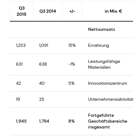
Q3
Q3 2014
+/-
in Mio. €
2015
Nettoumsatz
1,253
1,091
15%
Ernährung
Leistungsfähige
631
638
-1%
Materialien
42
40
5%
Innovationszentrum
19
25
Unternehmensaktivitäte
Fortgeführte
1,945
1,794
8%
Geschäftsbereiche
insgesamt