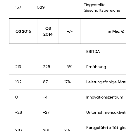
Eingestellte
157
529
Geschäftsbereiche
Q3
Q3 2015
+/-
in Mio. €
2014
EBITDA
213
225
-5%
Ernährung
102
87
17%
Leistungsfähige Materi
0
-4
Innovationszentrum
-28
-27
Unternehmensaktivität
Fortgeführte Tätigkeit
287
281
2%