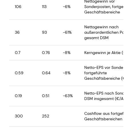
Nettogewinn vor
106
113
-6%
Sonderposten, fortgefü
Geschäftsbereiche
Nettogewinn nach
36
93
-61%
außerordentlichen Post
gesamt DSM
0.7
0.76
-8%
Kerngewinn je Aktie (€/
Netto-EPS vor Sonderp
0.59
0.64
-8%
fortgeführte
Geschäftsbereiche (€/A
Netto-EPS nach Sonder
0.19
0.51
-63%
DSM insgesamt (€/Akti
Cashflow aus fortgefüh
300
252
Geschäftsbereichen