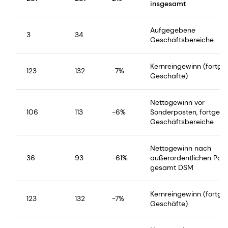
insgesamt
Aufgegebene
3
34
Geschäftsbereiche
Kernreingewinn (fortge
123
132
-7%
Geschäfte)
Nettogewinn vor
106
113
-6%
Sonderposten, fortgefü
Geschäftsbereiche
Nettogewinn nach
36
93
-61%
außerordentlichen Post
gesamt DSM
Kernreingewinn (fortge
123
132
-7%
Geschäfte)