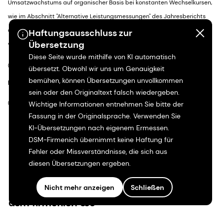
Umsatzwachstums auf organischer Basis bei konstanten Wechselkursen,
wie im Abschnitt "Alternative Leistungsmessungen" des Jahresberichts
definiert, gegenüber dem gleichen Zeitraum des Vorjahres
Haftungsausschluss zur
Übersetzung
vorgenommen.
Diese Seite wurde mithilfe von KI automatisch
(ii)
Ohne 72 Mio. CHF an Sonderfaktoren, die den Free Cash Flow im GJ21
übersetzt. Obwohl wir uns um Genauigkeit
bemühen, können Übersetzungen unvollkommen
positiv beeinflussten
sein oder den Originaltext falsch wiedergeben.
(iii)
Wichtige Informationen entnehmen Sie bitte der
OTIF - On Time In Full
Fassung in der Originalsprache. Verwenden Sie
KI-Übersetzungen nach eigenem Ermessen.
DSM-Firmenich übernimmt keine Haftung für
Fehler oder Missverständnisse, die sich aus
diesen Übersetzungen ergeben.
Nicht mehr anzeigen
Schließen