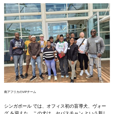
南アフリカのVIPチーム
シンガポール
では、オフィス初の盲導犬、
ヴォー
グ
を迎えた。この犬は、
セバスチャン
という新し