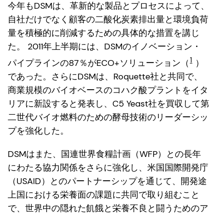
今年もDSMは、革新的な製品とプロセスによって、
自社だけでなく顧客の二酸化炭素排出量と環境負荷
量を積極的に削減するための具体的な措置を講じ
た。 2011年上半期には、DSMのイノベーション・
1
パイプラインの87％がECO+ソリューション（
）
であった。さらにDSMは、Roquette社と共同で、
商業規模のバイオベースのコハク酸プラントをイタ
リアに新設すると発表し、C5 Yeast社を買収して第
二世代バイオ燃料のための酵母技術のリーダーシッ
プを強化した。
DSMはまた、国連世界食糧計画（WFP）との長年
にわたる協力関係をさらに強化し、米国国際開発庁
（USAID）とのパートナーシップを通じて、開発途
上国における栄養面の課題に共同で取り組むこと
で、世界中の隠れた飢餓と栄養不良と闘うためのア