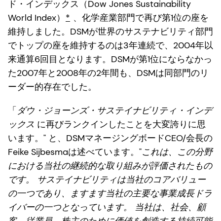
ド・インデックス（Dow Jones Sustainability
World Index）
*
、化学産業部門で再び第1位の座を
維持しました。DSMが世界のサステナビリティ部門
でトップの座を維持するのは3年連続で、2004年以
来通算6回目となります。DSMが第1位にならなかっ
た2007年と2008年の2年間も、DSMは同部門のリ
ーダー的存在でした。
「
ダウ・ジョーンズ・サステイナビリティ・インデ
ックス
に再びランクインしたことを大変誇りに思
います。" と、DSMマネージングボードCEO/会長の
Feike Sijbesmaは述べています。"
これは、この分野
における当社の継続的な取り組みが評価されたもの
です。 サステイナビリティは当社のコアバリュー
の一つであり、ますます当社の主要な事業成長ドラ
イバーの一つとなっています。 当社は、社会、顧
客、従業員、株主のために価値を創造する持続可能