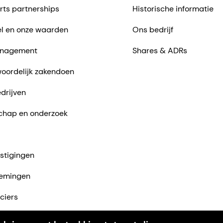
rts partnerships
Historische informatie
l en onze waarden
Ons bedrijf
nagement
Shares & ADRs
oordelijk zakendoen
drijven
chap en onderzoek
stigingen
emingen
ciers
ntact met ons op