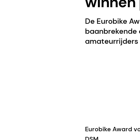
winnen 
De Eurobike Aw
baanbrekende o
amateurrijders 
Eurobike Award v
DSM