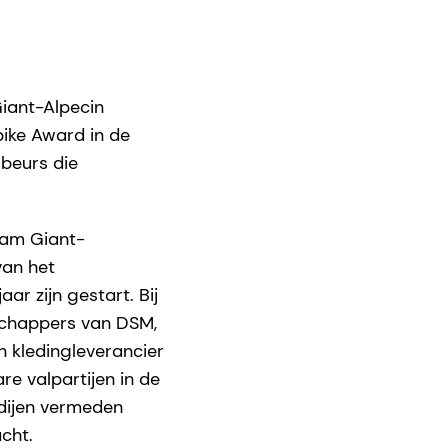
iant-Alpecin
bike Award in de
 beurs die
eam Giant-
van het
ar zijn gestart. Bij
chappers van DSM,
n kledingleverancier
e valpartijen in de
 dijen vermeden
cht.