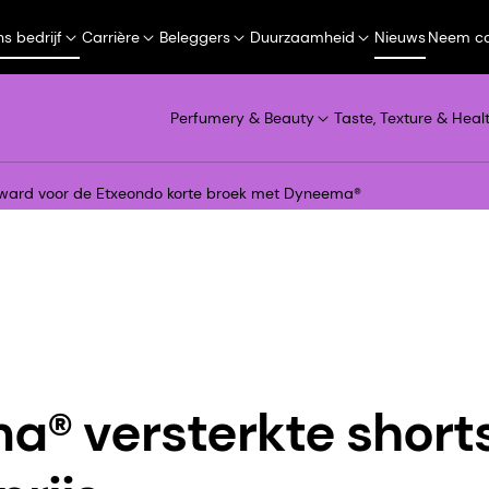
s bedrijf
Carrière
Beleggers
Duurzaamheid
Nieuws
Neem co
Perfumery & Beauty
Taste, Texture & Heal
Award voor de Etxeondo korte broek met Dyneema®
® versterkte short