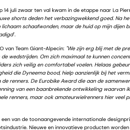
p 14 juli zwaar ten val kwam in de etappe naar La Pier
euwe shorts deden het verbazingwekkend goed. Na het
n lichaam schaafwonden, maar de huid op mijn dijen b
adigd
".
EO van Team Giant-Alpecin:
"We zijn erg blij met de pr
s de wedstrijden. Om zich maximaal te kunnen concen
jders zich veilig en comfortabel voelen. Helaas gebeu
gheid die Dyneema bood, hielp aanzienlijk bij het ve
de renners. De Eurobike Award die aan de samenwerk
enning van een baanbrekende ontwikkeling waarvan ik 
nele renners, maar ook amateurwielrenners hier veel pro
 een van de toonaangevende internationale designprij
 fietsindustrie. Nieuwe en innovatieve producten worde