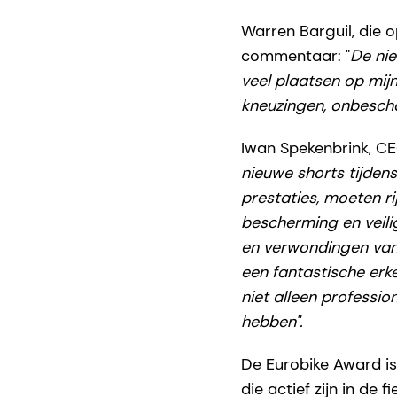
Warren Barguil, die o
commentaar: "
De ni
veel plaatsen op mij
kneuzingen, onbesch
Iwan Spekenbrink, C
nieuwe shorts tijden
prestaties, moeten ri
bescherming en veili
en verwondingen van 
een fantastische erk
niet alleen professio
hebben".
De Eurobike Award is
die actief zijn in de