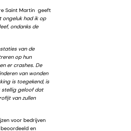
re Saint Martin geeft
 ongeluk had ik op
leef, ondanks de
estaties van de
treren op hun
ren er crashes. De
rminderen van wonden
ing is toegekend, is
stellig geloof dat
fijt van zullen
zen voor bedrijven
n beoordeeld en