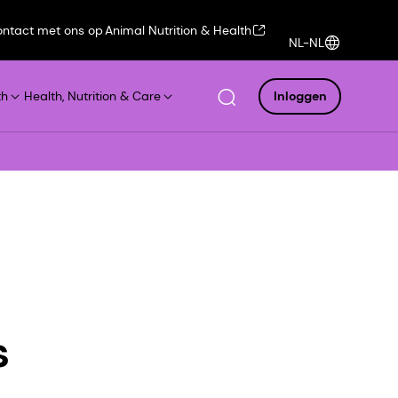
ntact met ons op
Animal Nutrition & Health
NL-NL
th
Health, Nutrition & Care
Inloggen
s