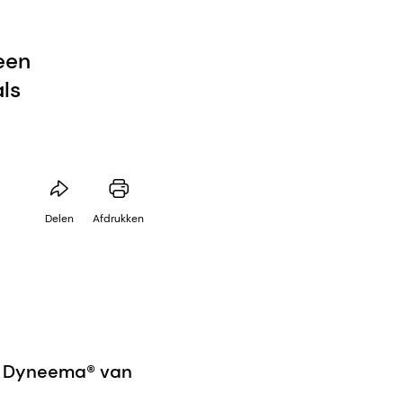
een
ls
Delen
Afdrukken
t Dyneema® van