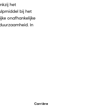
kzij het
lpmiddel bij het
jke onafhankelijke
 duurzaamheid. In
Carrière