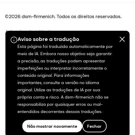
©2026 dsm-firmenich. Todos os direitos reservados.
Aviso de privacidade
Aviso sobre a tradução
Esta página foi traduzida automaticamente por
Termos de uso
meio de IA. Embora nosso objetivo seja garantir
a precisão, as traduções podem apresentar
Termos e condições
imperfeições ou interpretar incorretamente o
conteúdo original. Para informações
Transparência na Califórnia
importantes, consulte a versão no idioma
original. Utilize as traduções de IA por sua
Declaração de acessibilidade
própria conta e risco. A dsm-firmenich não se
responsabiliza por quaisquer erros ou mal-
Informações legais
entendidos decorrentes dessas traduções.
Mapa do site
Não mostrar novamente
Fechar