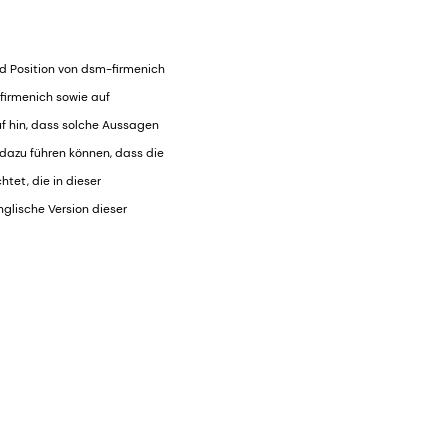
nd Position von dsm-firmenich
firmenich sowie auf
f hin, dass solche Aussagen
 dazu führen können, dass die
tet, die in dieser
nglische Version dieser