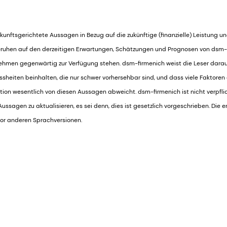
kunftsgerichtete Aussagen in Bezug auf die zukünftige (finanzielle) Leistung u
ruhen auf den derzeitigen Erwartungen, Schätzungen und Prognosen von dsm-
ehmen gegenwärtig zur Verfügung stehen. dsm-firmenich weist die Leser darau
heiten beinhalten, die nur schwer vorhersehbar sind, und dass viele Faktoren
tion wesentlich von diesen Aussagen abweicht. dsm-firmenich ist nicht verpflich
ssagen zu aktualisieren, es sei denn, dies ist gesetzlich vorgeschrieben. Die e
vor anderen Sprachversionen.