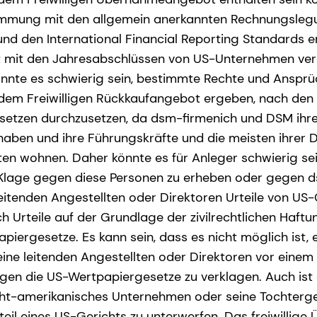
immung mit den allgemein anerkannten Rechnungsleg
nd den International Financial Reporting Standards er
t mit den Jahresabschlüssen von US-Unternehmen verg
önnte es schwierig sein, bestimmte Rechte und Ansprüc
m Freiwilligen Rückkaufangebot ergeben, nach den
etzen durchzusetzen, da dsm-firmenich und DSM ihre
haben und ihre Führungskräfte und die meisten ihrer 
ten wohnen. Daher könnte es für Anleger schwierig sei
 Klage gegen diese Personen zu erheben oder gegen 
leitenden Angestellten oder Direktoren Urteile von US
lich Urteile auf der Grundlage der zivilrechtlichen Ha
iergesetze. Es kann sein, dass es nicht möglich ist, 
ne leitenden Angestellten oder Direktoren vor einem
en die US-Wertpapiergesetze zu verklagen. Auch ist
icht-amerikanisches Unternehmen oder seine Tochterge
teil eines US-Gerichts zu unterwerfen. Das freiwilli