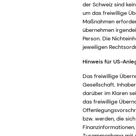
der Schweiz sind kei
um das freiwillige Ü
Maßnahmen erforderl
übernehmen irgendei
Person. Die Nichtein
jeweiligen Rechtsord
Hinweis für US-Anle
Das freiwillige Über
Gesellschaft. Inhaber
darüber im Klaren se
das freiwillige Übe
Offenlegungsvorschri
bzw. werden, die sich
Finanzinformationen,
Zusammenhang mit de