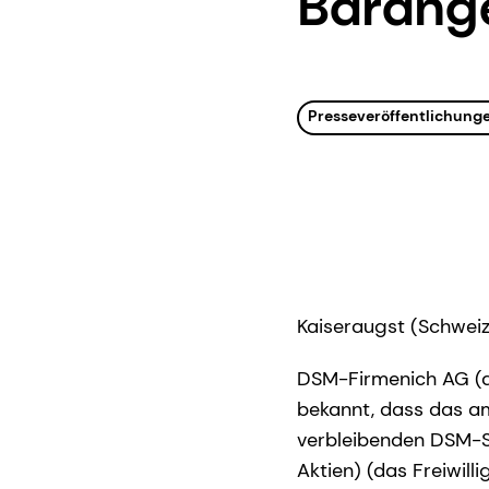
Barange
Presseveröffentlichung
Kaiseraugst (Schweiz
DSM-Firmenich AG (d
bekannt, dass das am
verbleibenden DSM-S
Aktien) (das Freiwil