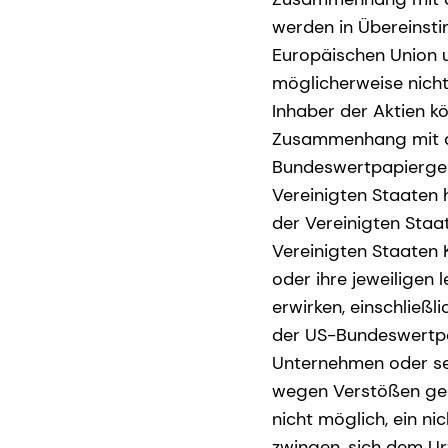
werden in Übereinst
Europäischen Union u
möglicherweise nich
Inhaber der Aktien k
Zusammenhang mit de
Bundeswertpapierges
Vereinigten Staaten 
der Vereinigten Staa
Vereinigten Staaten
oder ihre jeweiligen 
erwirken, einschließ
der US-Bundeswertpap
Unternehmen oder sei
wegen Verstößen geg
nicht möglich, ein n
zwingen, sich dem Ur