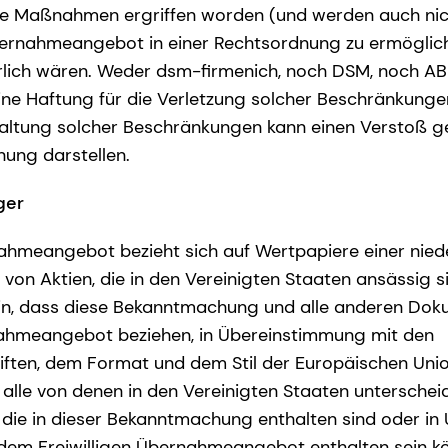
ne Maßnahmen ergriffen worden (und werden auch nich
bernahmeangebot in einer Rechtsordnung zu ermöglich
ich wären. Weder dsm-firmenich, noch DSM, noch A
ne Haftung für die Verletzung solcher Beschränkunge
haltung solcher Beschränkungen kann einen Verstoß g
nung darstellen.
ger
nahmeangebot bezieht sich auf Wertpapiere einer nied
 von Aktien, die in den Vereinigten Staaten ansässig si
in, dass diese Bekanntmachung und alle anderen Doku
rnahmeangebot beziehen, in Übereinstimmung mit den
ften, dem Format und dem Stil der Europäischen Unio
 alle von denen in den Vereinigten Staaten unterscheid
 die in dieser Bekanntmachung enthalten sind oder in
m Freiwilligen Übernahmeangebot enthalten sein k