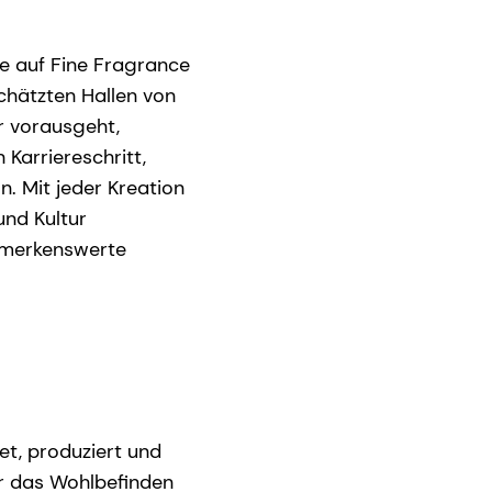
ole auf Fine Fragrance
chätzten Hallen von
ir vorausgeht,
 Karriereschritt,
. Mit jeder Kreation
und Kultur
bemerkenswerte
et, produziert und
r das Wohlbefinden