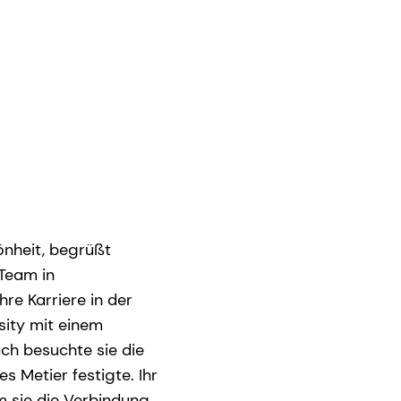
önheit, begrüßt
 Team in
re Karriere in der
sity mit einem
ch besuchte sie die
s Metier festigte. Ihr
m sie die Verbindung