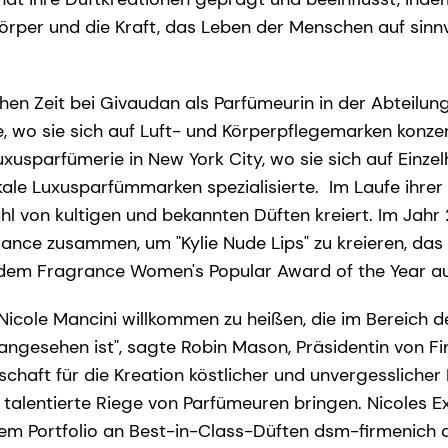
örper und die Kraft, das Leben der Menschen auf sinnv
hen Zeit bei Givaudan als Parfümeurin in der Abteilung
 wo sie sich auf Luft- und Körperpflegemarken konzen
uxusparfümerie in New York City, wo sie sich auf Einzel
ale Luxusparfümmarken spezialisierte. Im Laufe ihrer 
ahl von kultigen und bekannten Düften kreiert. Im Jahr
ance zusammen, um "Kylie Nude Lips" zu kreieren, das
dem Fragrance Women's Popular Award of the Year a
, Nicole Mancini willkommen zu heißen, die im Bereich 
 angesehen ist", sagte Robin Mason, Präsidentin von F
schaft für die Kreation köstlicher und unvergesslicher
 talentierte Riege von Parfümeuren bringen. Nicoles E
m Portfolio an Best-in-Class-Düften dsm-firmenich a