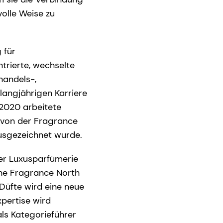
olle Weise zu
 für
trierte, wechselte
handels-,
langjährigen Karriere
 2020 arbeitete
 von der Fragrance
usgezeichnet wurde.
der Luxusparfümerie
ine Fragrance North
 Düfte wird eine neue
xpertise wird
ls Kategorieführer