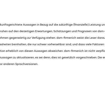
kunftsgerichtete Aussagen in Bezug auf die zukünftige (finanzielle) Leistung u
ruhen auf den derzeitigen Erwartungen, Schätzungen und Prognosen von dsm-
ehmen gegenwärtig zur Verfügung stehen. dsm-firmenich weist die Leser darau
heiten beinhalten, die nur schwer vorhersehbar sind, und dass viele Faktoren
tion erheblich von diesen Aussagen abweichen. dsm-firmenich ist nicht verpflich
ssagen zu aktualisieren, es sei denn, dies ist gesetzlich vorgeschrieben. Die e
vor anderen Sprachversionen.