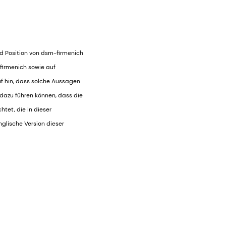
nd Position von dsm-firmenich
firmenich sowie auf
f hin, dass solche Aussagen
 dazu führen können, dass die
tet, die in dieser
nglische Version dieser