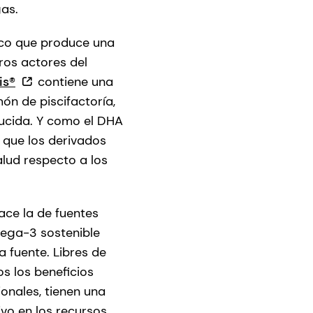
gas.
ico que produce una
eros actores del
is®
contiene una
ón de piscifactoría,
ducida. Y como el DHA
 que los derivados
alud respecto a los
ce la de fuentes
ega-3 sostenible
 fuente. Libres de
s los beneficios
onales, tienen una
vo en los recursos