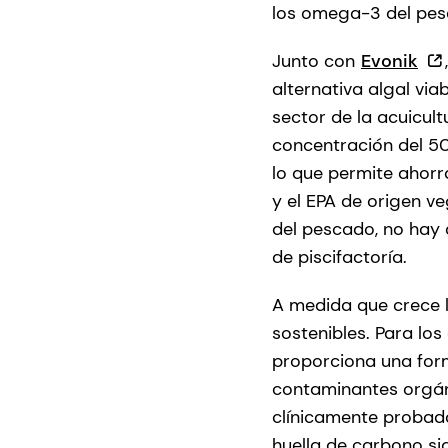
los omega-3 del pesc
Junto con
Evonik
alternativa algal via
sector de la acuicult
concentración del 50
lo que permite ahorr
y el EPA de origen v
del pescado, no hay d
de piscifactoría.
A medida que crece 
sostenibles. Para l
proporciona una form
contaminantes orgán
clínicamente probado
huella de carbono si