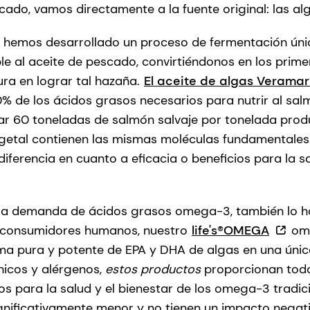
ado, vamos directamente a la fuente original: las al
, hemos desarrollado un proceso de fermentación ún
ble al aceite de pescado, convirtiéndonos en los prim
ura en lograr tal hazaña.
El aceite de algas Veramar
% de los ácidos grasos necesarios para nutrir al salm
ar 60 toneladas de salmón salvaje por tonelada pro
egetal contienen las mismas moléculas fundamentales
iferencia en cuanto a eficacia o beneficios para la s
la demanda de ácidos grasos omega-3, también lo ha
os consumidores humanos, nuestro
life's®OMEGA
om
a pura y potente de EPA y DHA de algas en una única
icos y alérgenos,
estos productos
proporcionan todo
s para la salud y el bienestar de los omega-3 tradici
gnificativamente menor y no tienen un impacto negati