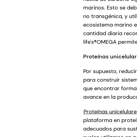
marinos. Esto se de
no transgénica, y uti
ecosistema marino es
cantidad diaria reco
life's®OMEGA permite 
Proteínas unicelula
Por supuesto, reduci
para construir sist
que encontrar formas 
avance en la produc
Proteínas unicelular
plataforma en proteí
adecuados para susti