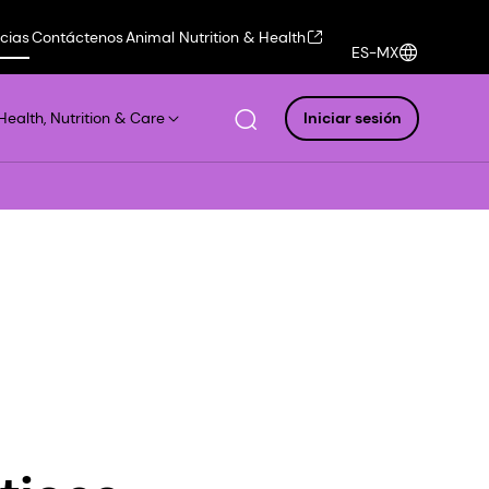
icias
Contáctenos
Animal Nutrition & Health
ES-MX
Health, Nutrition & Care
Iniciar sesión