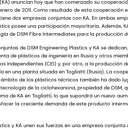
(KA) anuncian hoy que han comenzado su cooperación 
enero de 2011. Como resultado de esta cooperación e
s tiene dos empresas conjuntas con KA. En ambas emp
tics posee una participación mayoritaria. Además, K
logía de DSM Fibre Intermediates para la producción 
juntas de DSM Engineering Plastics y KA se dedican, 
enta de plásticos de ingeniería en Rusia y otros miem
 Independientes (CEI) y, por otro, a la producción
ía en una planta situada en Togliatti (Rusia). La coop
 ámbito de los plásticos técnicos también ha dado lu
a tecnología de la ciclohexanona, propiedad de DSM, q
ma de KA en Togliatti, lo que supondrá un nuevo aum
facer la creciente demanda de este producto interm
tics y KA unen sus fuerzas en una empresa conjunta 