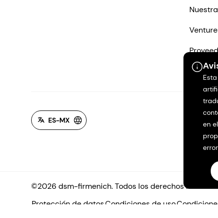
Nuestra
Venture
Proveed
Avi
Contác
Esta
artif
trad
cont
ES-MX
en e
prop
erro
©2026 dsm-firmenich. Todos los derechos reservad
Protección de datos
Condiciones de uso
Condicione