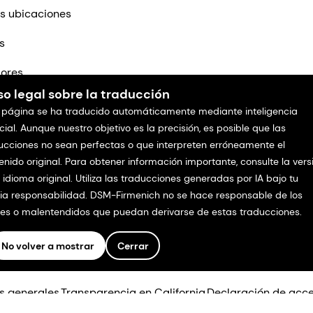
s ubicaciones
s
ores
so legal sobre la traducción
tenos
 página se ha traducido automáticamente mediante inteligencia
icial. Aunque nuestro objetivo es la precisión, es posible que las
ucciones no sean perfectas o que interpreten erróneamente el
enido original. Para obtener información importante, consulte la vers
l idioma original. Utiliza las traducciones generadas por IA bajo tu
ia responsabilidad. DSM-Firmenich no se hace responsable de los
res o malentendidos que puedan derivarse de estas traducciones.
No volver a mostrar
Cerrar
os.
s generales
Transparencia en California
Declaración de acce