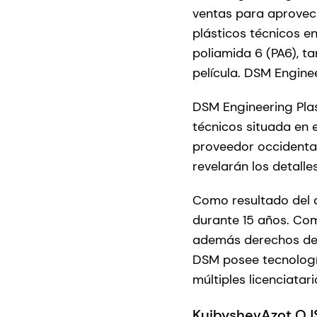
ventas para aprovech
plásticos técnicos en
poliamida 6 (PA6), t
película. DSM Engine
DSM Engineering Plas
técnicos situada en e
proveedor occidental
revelarán los detalle
Como resultado del 
durante 15 años. Com
además derechos de 
DSM posee tecnologí
múltiples licenciatar
KuibyshevAzot OJ