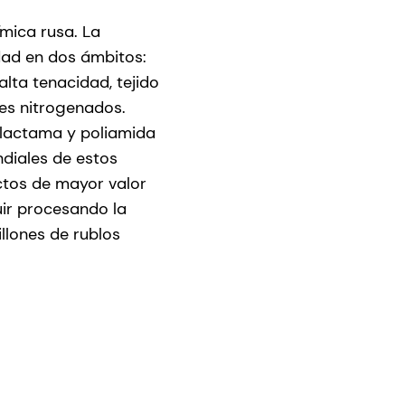
mica rusa. La
idad en dos ámbitos:
lta tenacidad, tejido
tes nitrogenados.
olactama y poliamida
ndiales de estos
tos de mayor valor
uir procesando la
llones de rublos