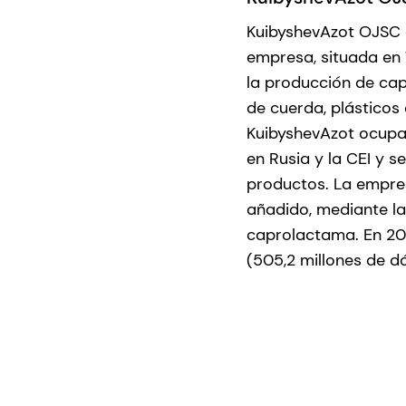
KuibyshevAzot OJSC e
empresa, situada en T
la producción de cap
de cuerda, plásticos
KuibyshevAzot ocupa
en Rusia y la CEI y s
productos. La empre
añadido, mediante la
caprolactama. En 200
(505,2 millones de d