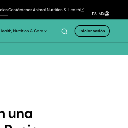
icias
Contáctenos
Animal Nutrition & Health
ES-MX
Health, Nutrition & Care
Iniciar sesión
a
n una