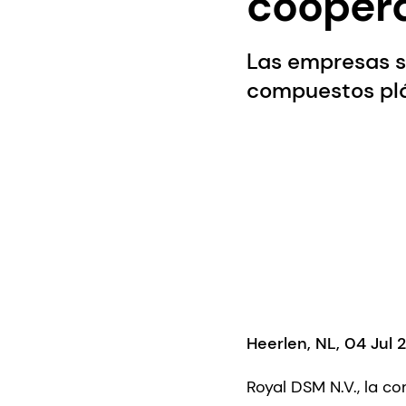
coopera
Las empresas s
compuestos plás
Heerlen, NL, 04 Jul 
Royal DSM N.V., la co